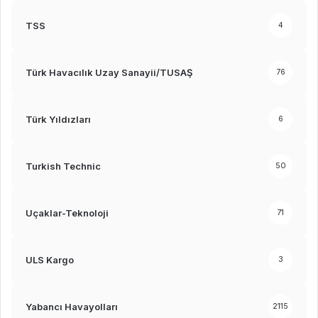
TSS
4
Türk Havacılık Uzay Sanayii/TUSAŞ
76
Türk Yıldızları
6
Turkish Technic
50
Uçaklar-Teknoloji
71
ULS Kargo
3
Yabancı Havayolları
2115