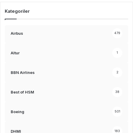
Kategoriler
Airbus
479
Altur
1
BBN Airlines
2
Best of HSM
38
Boeing
501
DHMI
183