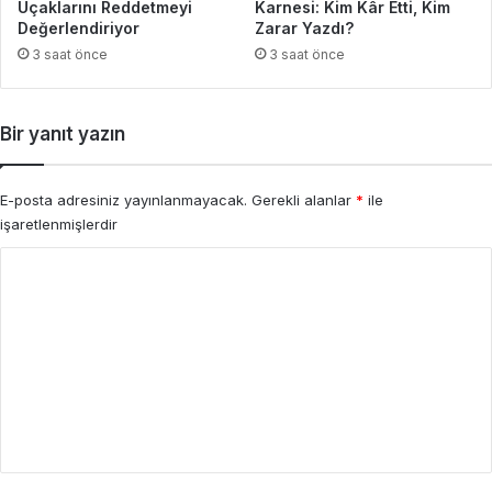
Uçaklarını Reddetmeyi
Karnesi: Kim Kâr Etti, Kim
Değerlendiriyor
Zarar Yazdı?
3 saat önce
3 saat önce
Bir yanıt yazın
E-posta adresiniz yayınlanmayacak.
Gerekli alanlar
*
ile
işaretlenmişlerdir
Y
o
r
u
m
*