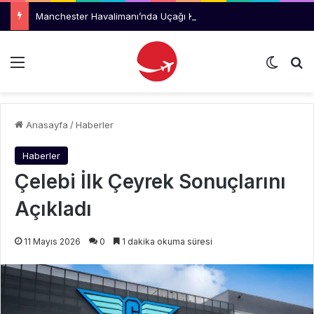
Manchester Havalimanı’nda Uçağı Kaçıran Yolcu Kriz Çıkardı
Menü
Dış gö
Ar
Anasayfa
/
Haberler
Haberler
Çelebi İlk Çeyrek Sonuçlarını
Açıkladı
11 Mayıs 2026
0
1 dakika okuma süresi