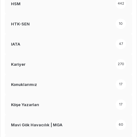
HSM
442
HTK-SEN
10
IATA
47
Kariyer
270
Konuklarımız
17
Köşe Yazarları
17
Mavi Gök Havacılık | MGA
60