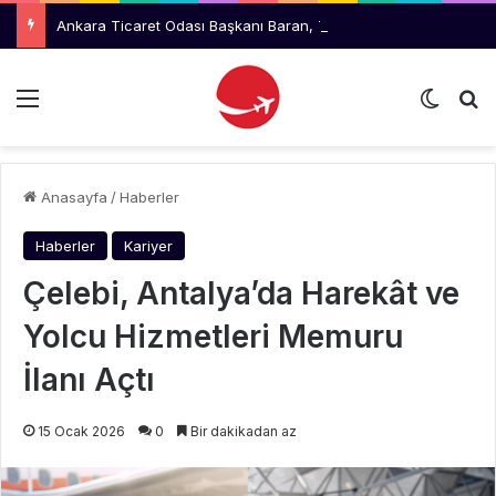
Ankara Ticaret Odası Başkanı Baran, THY Yönetimini Ziyaret Etti
Menü
Dış gö
Ar
Anasayfa
/
Haberler
Haberler
Kariyer
Çelebi, Antalya’da Harekât ve
Yolcu Hizmetleri Memuru
İlanı Açtı
15 Ocak 2026
0
Bir dakikadan az