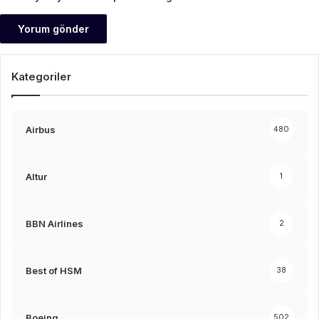
Kategoriler
Airbus
480
Altur
1
BBN Airlines
2
Best of HSM
38
Boeing
502