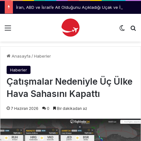
İran, ABD ve İsrail’e Ait Olduğunu Açıkladığı Uçak ve İHA Enkazlarını Sergiledi
Menü
Dış gö
Ar
Anasayfa
/
Haberler
Haberler
Çatışmalar Nedeniyle Üç Ülke
Hava Sahasını Kapattı
7 Haziran 2026
0
Bir dakikadan az