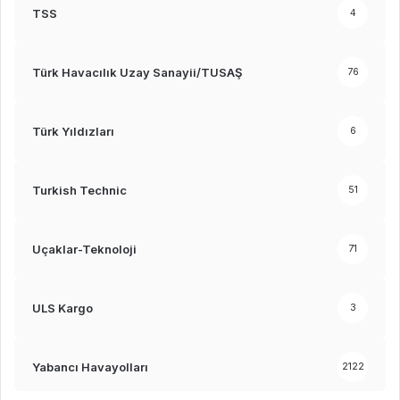
TSS
4
Türk Havacılık Uzay Sanayii/TUSAŞ
76
Türk Yıldızları
6
Turkish Technic
51
Uçaklar-Teknoloji
71
ULS Kargo
3
Yabancı Havayolları
2122