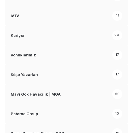
IATA
47
Kariyer
270
Konuklarımız
17
Köşe Yazarları
17
Mavi Gök Havacılık | MGA
60
Paterna Group
10