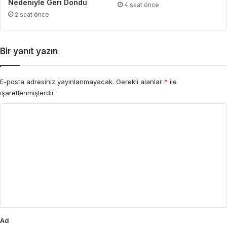
Nedeniyle Geri Döndü
4 saat önce
2 saat önce
Bir yanıt yazın
E-posta adresiniz yayınlanmayacak.
Gerekli alanlar
*
ile
işaretlenmişlerdir
Y
o
r
u
m
*
Ad