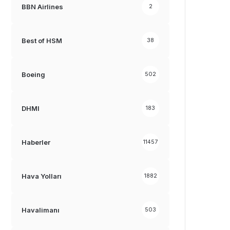
BBN Airlines
2
Best of HSM
38
Boeing
502
DHMI
183
Haberler
11457
Hava Yolları
1882
Havalimanı
503