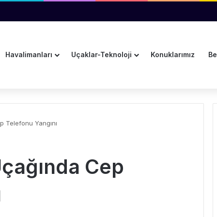
vanından Su Damladı
Havalimanları
Uçaklar-Teknoloji
Konuklarımız
Be
p Telefonu Yangını
 Uçağında Cep
ı