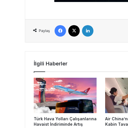
Facebook
X
LinkedIn
Paylaş
İlgili Haberler
Türk Hava Yolları Çalışanlarına
Air China’
Havaist İndiriminde Artış
Kabin Tava