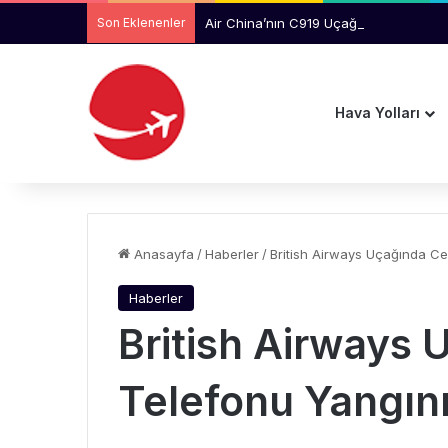
Son Eklenenler
Air China’nın C919 Uçağında Kabin Ta
Hava Yolları
Anasayfa
/
Haberler
/
British Airways Uçağında Ce
Haberler
British Airways
Telefonu Yangın