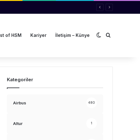
Dış görünümü de
Arama yap ..
st of HSM
Kariyer
İletişim – Künye
Kategoriler
Airbus
480
Altur
1