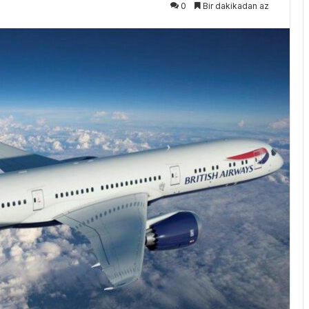
0
Bir dakikadan az