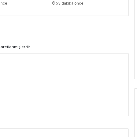
önce
53 dakika önce
şaretlenmişlerdir