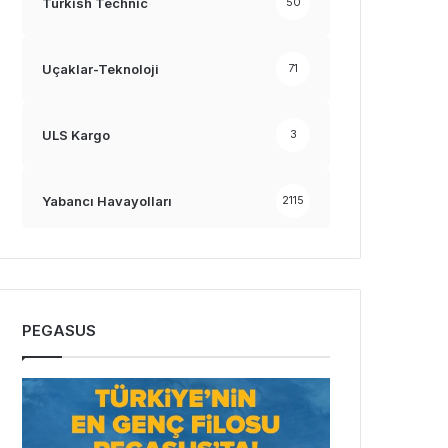
Turkish Technic
50
Uçaklar-Teknoloji
71
ULS Kargo
3
Yabancı Havayolları
2115
PEGASUS