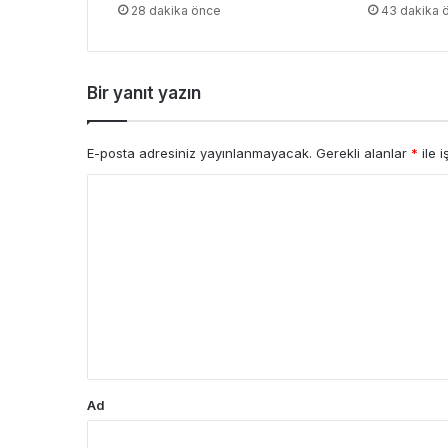
28 dakika önce
43 dakika 
Bir yanıt yazın
E-posta adresiniz yayınlanmayacak.
Gerekli alanlar
*
ile i
Y
o
r
u
m
*
Ad