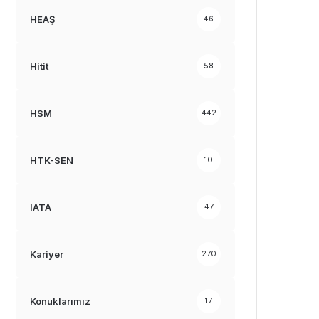
HEAŞ
46
Hitit
58
HSM
442
HTK-SEN
10
IATA
47
Kariyer
270
Konuklarımız
17