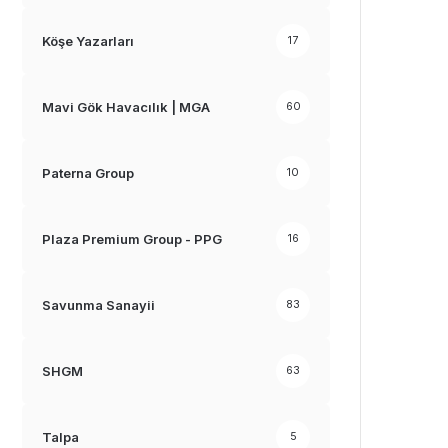
Köşe Yazarları
17
Mavi Gök Havacılık | MGA
60
Paterna Group
10
Plaza Premium Group - PPG
16
Savunma Sanayii
83
SHGM
63
Talpa
5