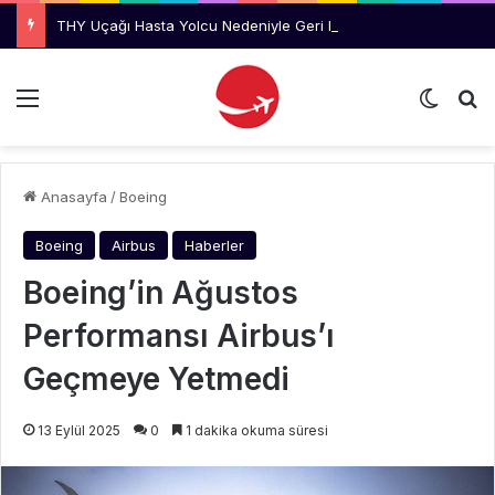
THY Uçağı Hasta Yolcu Nedeniyle Geri Döndü
Menü
Dış gö
Ar
Anasayfa
/
Boeing
Boeing
Airbus
Haberler
Boeing’in Ağustos
Performansı Airbus’ı
Geçmeye Yetmedi
13 Eylül 2025
0
1 dakika okuma süresi