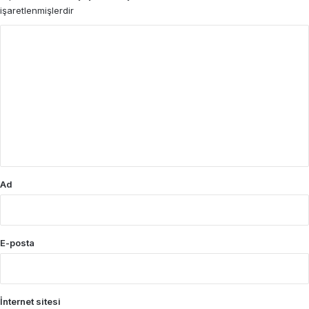
işaretlenmişlerdir
Y
o
r
u
m
*
Ad
E-posta
İnternet sitesi