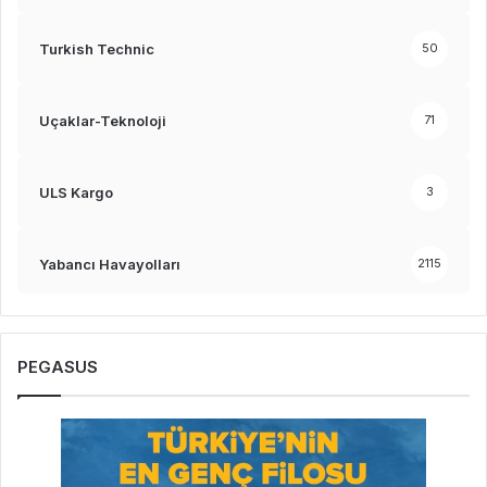
Turkish Technic
50
Uçaklar-Teknoloji
71
ULS Kargo
3
Yabancı Havayolları
2115
PEGASUS