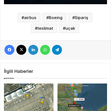
airbus
Boeing
Sipariş
teslimat
uçak
Facebook
X
LinkedIn
WhatsApp
Telegram
İlgili Haberler