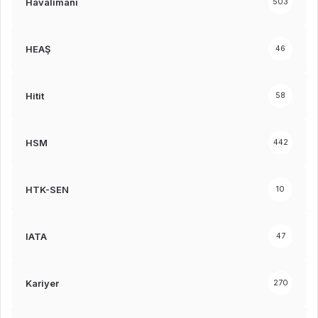
Havalimanı
503
HEAŞ
46
Hitit
58
HSM
442
HTK-SEN
10
IATA
47
Kariyer
270