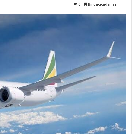
0
Bir dakikadan az