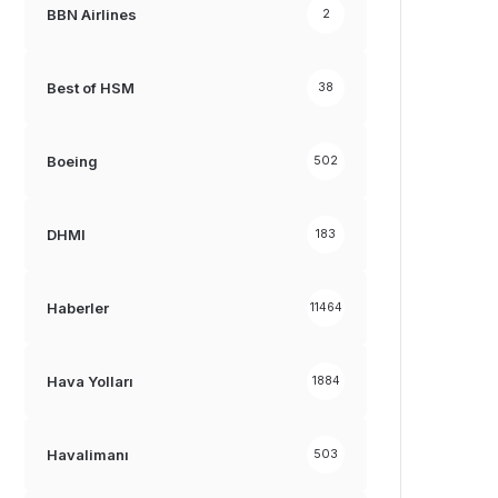
BBN Airlines
2
Best of HSM
38
Boeing
502
DHMI
183
Haberler
11464
Hava Yolları
1884
Havalimanı
503