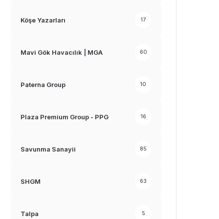
Köşe Yazarları
17
Mavi Gök Havacılık | MGA
60
Paterna Group
10
Plaza Premium Group - PPG
16
Savunma Sanayii
85
SHGM
63
Talpa
5