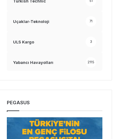
Turkish Technic
51
Uçaklar-Teknoloji
71
ULS Kargo
3
Yabancı Havayolları
2115
PEGASUS