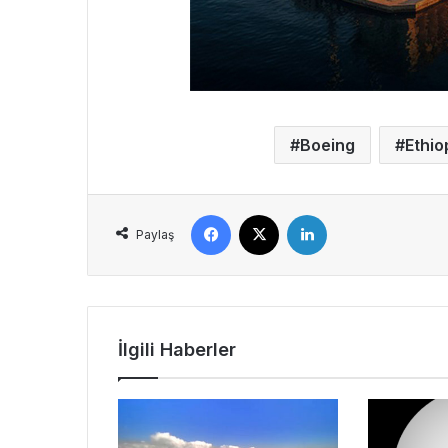
Boeing
Ethio
Facebook
X
LinkedIn
Paylaş
İlgili Haberler