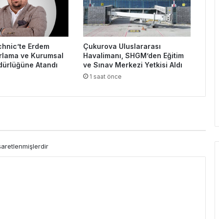
chnic’te Erdem
Çukurova Uluslararası
rlama ve Kurumsal
Havalimanı, SHGM’den Eğitim
üdürlüğüne Atandı
ve Sınav Merkezi Yetkisi Aldı
1 saat önce
şaretlenmişlerdir