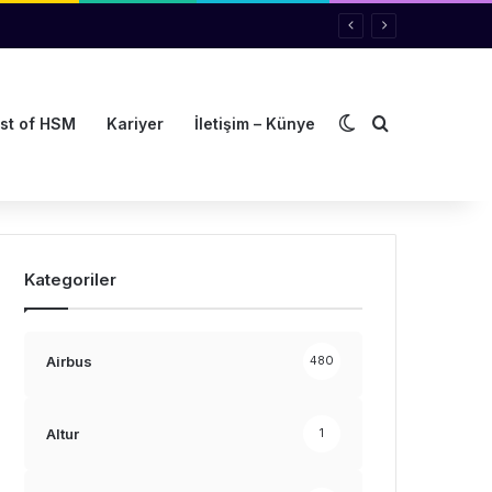
Dış görünümü de
Arama yap ..
st of HSM
Kariyer
İletişim – Künye
Kategoriler
Airbus
480
Altur
1