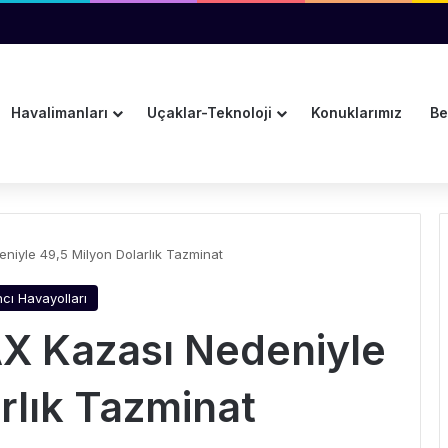
ama ve Kurumsal İletişim Müdürlüğüne Atandı
Havalimanları
Uçaklar-Teknoloji
Konuklarımız
Be
niyle 49,5 Milyon Dolarlık Tazminat
cı Havayolları
X Kazası Nedeniyle
rlık Tazminat