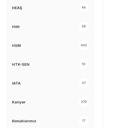
HEAŞ
46
Hitit
58
HSM
442
HTK-SEN
10
IATA
47
Kariyer
270
Konuklarımız
17