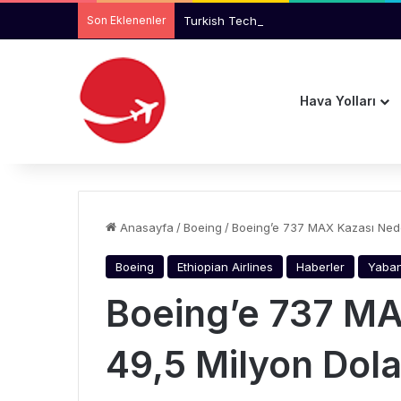
Son Eklenenler
Turkish Technic’te Erdem Engin Pazarl
Hava Yolları
Anasayfa
/
Boeing
/
Boeing’e 737 MAX Kazası Nede
Boeing
Ethiopian Airlines
Haberler
Yaban
Boeing’e 737 MA
49,5 Milyon Dola