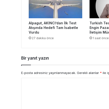
Alpagut, AKINCI’dan İlk Test
Turkish Te
Atışında Hedefi Tam İsabetle
Engin Paza
Vurdu
İletişim M
27 dakika önce
1 saat önce
Bir yanıt yazın
E-posta adresiniz yayınlanmayacak.
Gerekli alanlar
*
ile i
Y
o
r
u