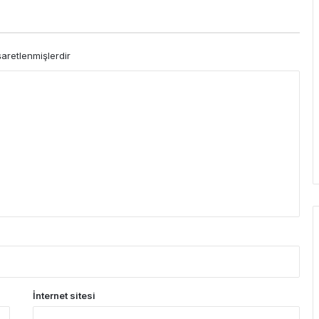
şaretlenmişlerdir
İnternet sitesi