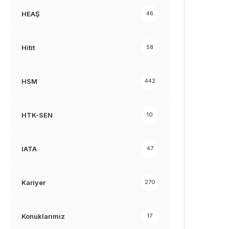
HEAŞ
46
Hitit
58
HSM
442
HTK-SEN
10
IATA
47
Kariyer
270
Konuklarımız
17