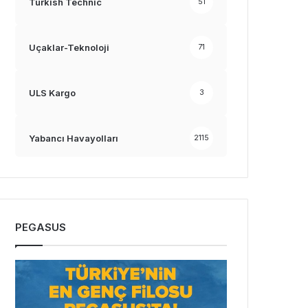
Turkish Technic
51
Uçaklar-Teknoloji
71
ULS Kargo
3
Yabancı Havayolları
2115
PEGASUS