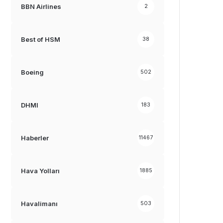
BBN Airlines
2
Best of HSM
38
Boeing
502
DHMI
183
Haberler
11467
Hava Yolları
1885
Havalimanı
503