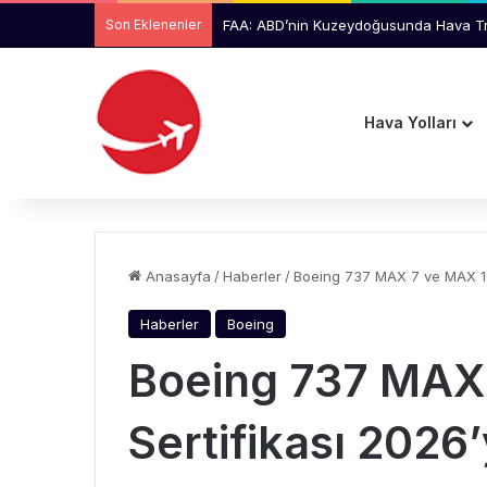
Son Eklenenler
Ankara Ticaret Odası Başkanı Baran, TH
Hava Yolları
Anasayfa
/
Haberler
/
Boeing 737 MAX 7 ve MAX 10 
Haberler
Boeing
Boeing 737 MAX
Sertifikası 2026’