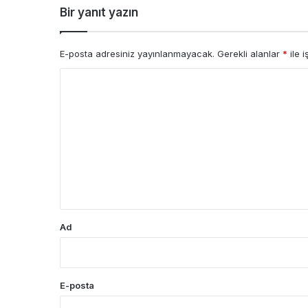
Bir yanıt yazın
E-posta adresiniz yayınlanmayacak.
Gerekli alanlar
*
ile i
Y
o
r
u
m
*
Ad
E-posta