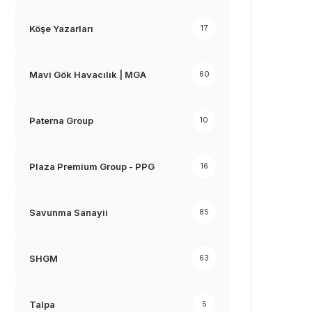
Köşe Yazarları
17
Mavi Gök Havacılık | MGA
60
Paterna Group
10
Plaza Premium Group - PPG
16
Savunma Sanayii
85
SHGM
63
Talpa
5