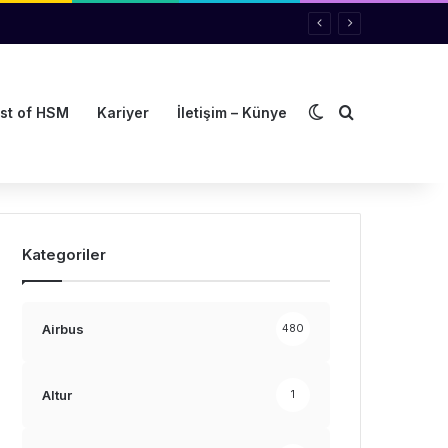
Dış görünümü de
Arama yap ..
st of HSM
Kariyer
İletişim – Künye
Kategoriler
Airbus
480
Altur
1