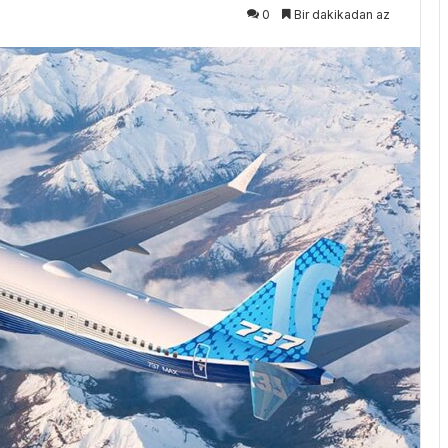
0
Bir dakikadan az