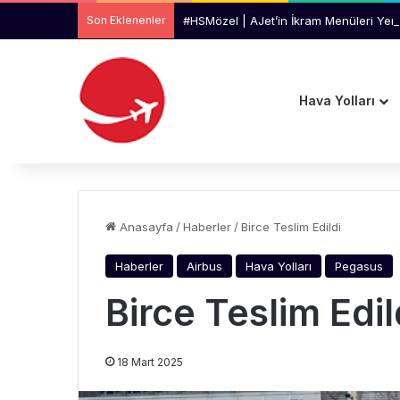
Son Eklenenler
#HSMözel | AJet’in İkram Menüleri Yeni
Hava Yolları
Anasayfa
/
Haberler
/
Birce Teslim Edildi
Haberler
Airbus
Hava Yolları
Pegasus
Birce Teslim Edil
18 Mart 2025