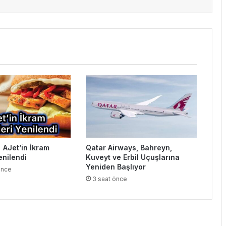
 AJet’in İkram
Qatar Airways, Bahreyn,
enilendi
Kuveyt ve Erbil Uçuşlarına
Yeniden Başlıyor
önce
3 saat önce