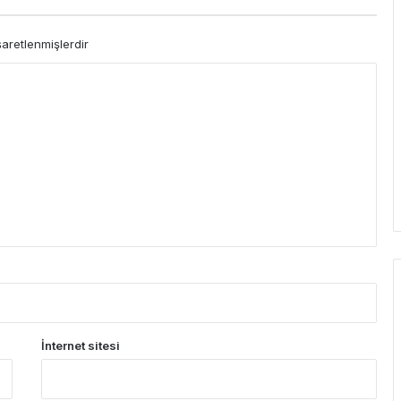
şaretlenmişlerdir
İnternet sitesi