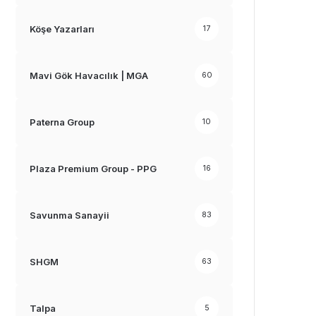
Köşe Yazarları
17
Mavi Gök Havacılık | MGA
60
Paterna Group
10
Plaza Premium Group - PPG
16
Savunma Sanayii
83
SHGM
63
Talpa
5