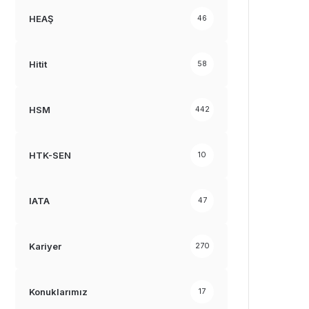
HEAŞ
46
Hitit
58
HSM
442
HTK-SEN
10
IATA
47
Kariyer
270
Konuklarımız
17