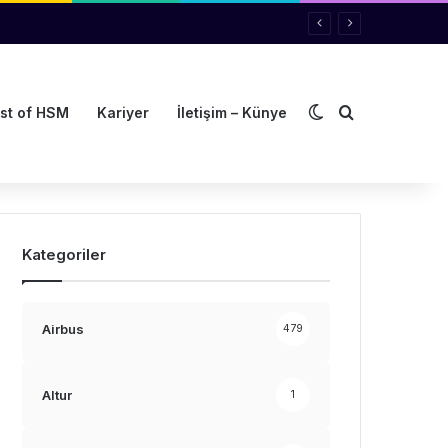
Dış görünümü de
Arama yap ..
st of HSM
Kariyer
İletişim – Künye
Kategoriler
Airbus
479
Altur
1