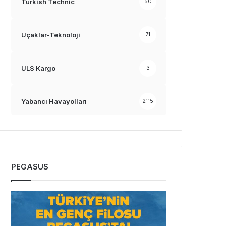
Turkish Technic
50
Uçaklar-Teknoloji
71
ULS Kargo
3
Yabancı Havayolları
2115
PEGASUS