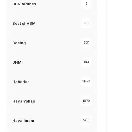
BBN Airlines
2
Best of HSM
38
Boeing
501
DHMI
183
Haberler
11441
Hava Yolları
1879
Havalimanı
503