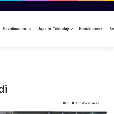
lendi
Havalimanları
Uçaklar-Teknoloji
Konuklarımız
Be
di
0
Bir dakikadan az