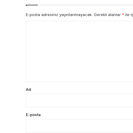
E-posta adresiniz yayınlanmayacak.
Gerekli alanlar
*
ile i
Y
o
r
u
m
*
Ad
E-posta