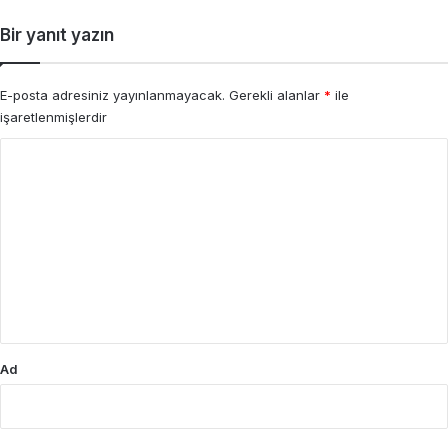
Bir yanıt yazın
E-posta adresiniz yayınlanmayacak.
Gerekli alanlar
*
ile
işaretlenmişlerdir
Y
o
r
u
m
*
Ad