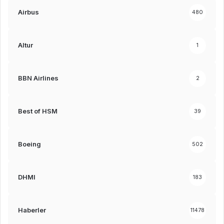
Airbus
480
Altur
1
BBN Airlines
2
Best of HSM
39
Boeing
502
DHMI
183
Haberler
11478