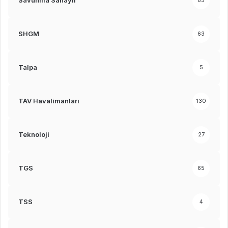
Savunma Sanayii
85
SHGM
63
Talpa
5
TAV Havalimanları
130
Teknoloji
27
TGS
65
TSS
4