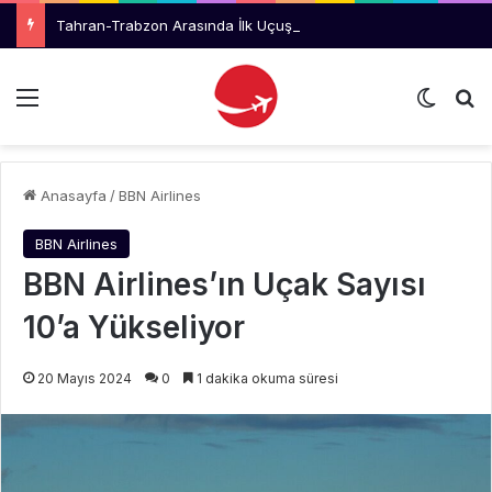
Tahran-Trabzon Arasında İlk Uçuşlar 11 Ağustos’ta Başlıyor
Menü
Dış gö
Ar
Anasayfa
/
BBN Airlines
BBN Airlines
BBN Airlines’ın Uçak Sayısı
10’a Yükseliyor
20 Mayıs 2024
0
1 dakika okuma süresi