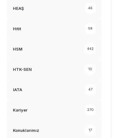
HEAŞ
46
Hitit
58
HSM
442
HTK-SEN
10
IATA
47
Kariyer
270
Konuklarımız
17