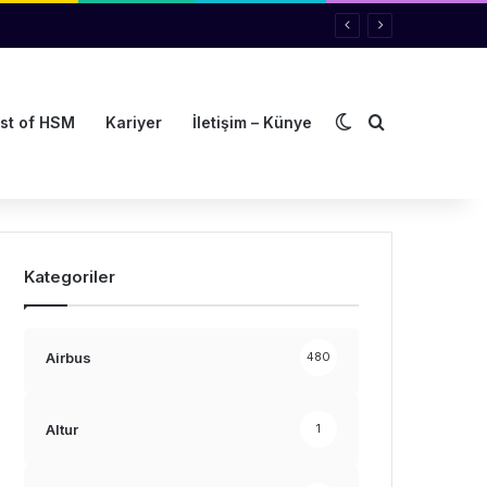
Dış görünümü de
Arama yap ..
st of HSM
Kariyer
İletişim – Künye
Kategoriler
Airbus
480
Altur
1