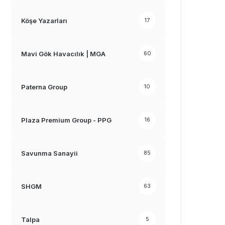
Köşe Yazarları
17
Mavi Gök Havacılık | MGA
60
Paterna Group
10
Plaza Premium Group - PPG
16
Savunma Sanayii
85
SHGM
63
Talpa
5