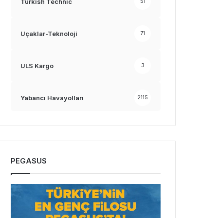
Turkish Technic
51
Uçaklar-Teknoloji
71
ULS Kargo
3
Yabancı Havayolları
2115
PEGASUS