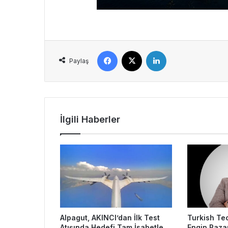
Facebook
X
LinkedIn
Paylaş
İlgili Haberler
Alpagut, AKINCI’dan İlk Test
Turkish Te
Atışında Hedefi Tam İsabetle
Engin Paza