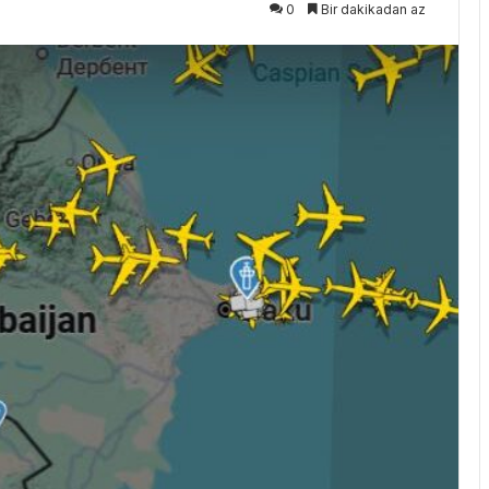
0
Bir dakikadan az