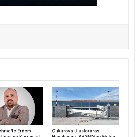
chnic’te Erdem
Çukurova Uluslararası
rlama ve Kurumsal
Havalimanı, SHGM’den Eğitim