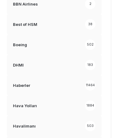
BBN Airlines
2
Best of HSM
38
Boeing
502
DHMI
183
Haberler
11464
Hava Yolları
1884
Havalimanı
503