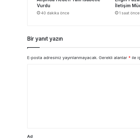
Vurdu
İletişim M
40 dakika önce
1 saat önce
Bir yanıt yazın
E-posta adresiniz yayınlanmayacak.
Gerekli alanlar
*
ile i
Y
o
r
u
m
*
Ad