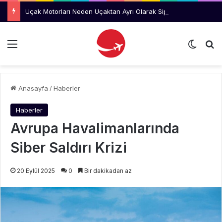
Uçak Motorları Neden Uçaktan Ayrı Olarak Sipariş Ediliyor?
Menü
Dış gö
Ar
Anasayfa
/
Haberler
Haberler
Avrupa Havalimanlarında
Siber Saldırı Krizi
20 Eylül 2025
0
Bir dakikadan az