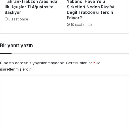
Tahran-Trabzon Arasında
Yabancı Hava Yolu
İlk Uçuşlar 11 Ağustos’ta
Şirketleri Neden Rize’yi
Başlıyor
Değil Trabzon’u Tercih
Ediyor?
8 saat önce
10 saat önce
Bir yanıt yazın
E-posta adresiniz yayınlanmayacak.
Gerekli alanlar
*
ile
işaretlenmişlerdir
Y
o
r
u
m
*