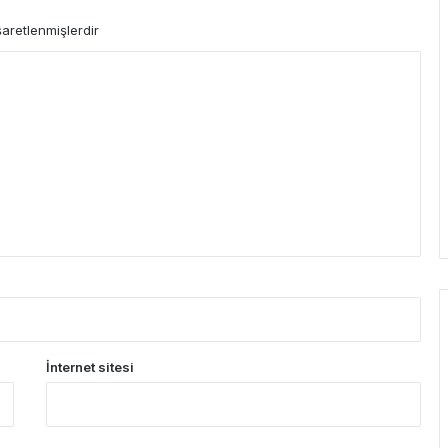
şaretlenmişlerdir
İnternet sitesi