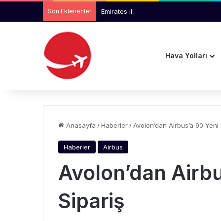
Son Eklenenler
Emirates ile Arsenal Ortaklığı 2033’e Ka
Hava Yolları
Anasayfa
/
Haberler
/
Avolon’dan Airbus’a 90 Yeni 
Haberler
Airbus
Avolon’dan Airbu
Sipariş