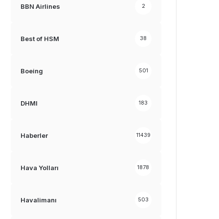
BBN Airlines
2
Best of HSM
38
Boeing
501
DHMI
183
Haberler
11439
Hava Yolları
1878
Havalimanı
503