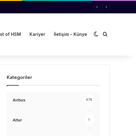
Dış görünümü de
Arama yap ..
st of HSM
Kariyer
İletişim – Künye
Kategoriler
Airbus
479
Altur
1