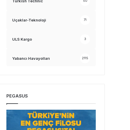
Turkish Technic
50
Uçaklar-Teknoloji
71
ULS Kargo
3
Yabancı Havayolları
2115
PEGASUS