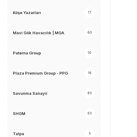
Köşe Yazarları
17
Mavi Gök Havacılık | MGA
60
Paterna Group
10
Plaza Premium Group - PPG
16
Savunma Sanayii
83
SHGM
63
Talpa
5