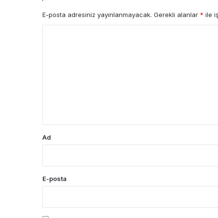
E-posta adresiniz yayınlanmayacak.
Gerekli alanlar
*
ile i
Y
o
r
u
m
*
Ad
E-posta