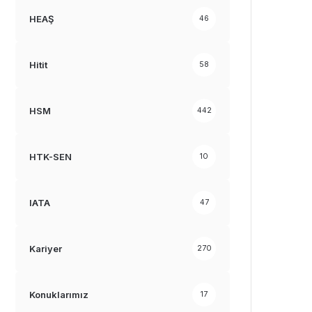
HEAŞ
46
Hitit
58
HSM
442
HTK-SEN
10
IATA
47
Kariyer
270
Konuklarımız
17