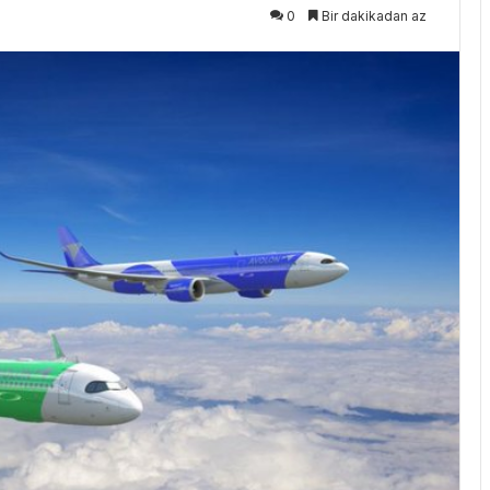
0
Bir dakikadan az