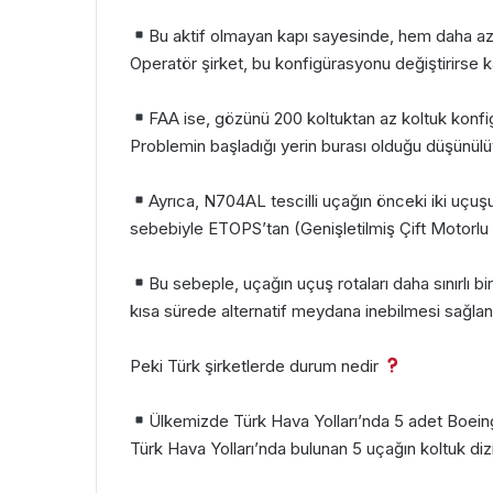
Bu aktif olmayan kapı sayesinde, hem daha az a
Operatör şirket, bu konfigürasyonu değiştirirse 
FAA ise, gözünü 200 koltuktan az koltuk konf
Problemin başladığı yerin burası olduğu düşünülü
Ayrıca, N704AL tescilli uçağın önceki iki uçuşu
sebebiyle ETOPS’tan (Genişletilmiş Çift Motorlu Op
Bu sebeple, uçağın uçuş rotaları daha sınırlı b
kısa sürede alternatif meydana inebilmesi sağlan
Peki Türk şirketlerde durum nedir
Ülkemizde Türk Hava Yolları’nda 5 adet Boeing
Türk Hava Yolları’nda bulunan 5 uçağın koltuk diz