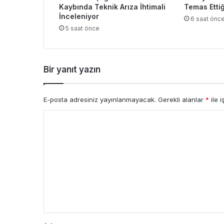
Kaybında Teknik Arıza İhtimali
Temas Ettiğ
İnceleniyor
6 saat önc
5 saat önce
Bir yanıt yazın
E-posta adresiniz yayınlanmayacak.
Gerekli alanlar
*
ile i
Y
o
r
u
m
*