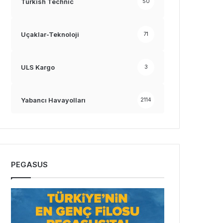
Turkish Technic
50
Uçaklar-Teknoloji
71
ULS Kargo
3
Yabancı Havayolları
2114
PEGASUS