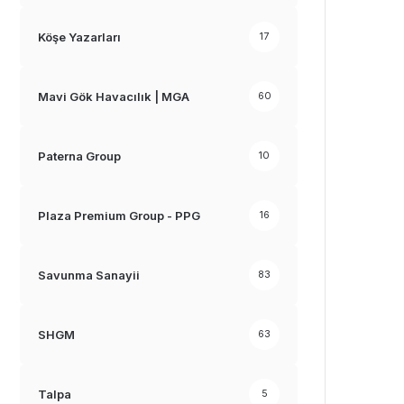
Köşe Yazarları
17
Mavi Gök Havacılık | MGA
60
Paterna Group
10
Plaza Premium Group - PPG
16
Savunma Sanayii
83
SHGM
63
Talpa
5