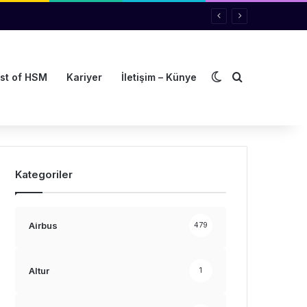
Dış görünümü de
Arama yap ..
st of HSM
Kariyer
İletişim – Künye
Kategoriler
Airbus
479
Altur
1