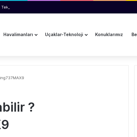
 Teknik Arıza İhtimali İnceleniyor
Havalimanları
Uçaklar-Teknoloji
Konuklarımız
Be
oeing737MAX9
bilir ?
X9