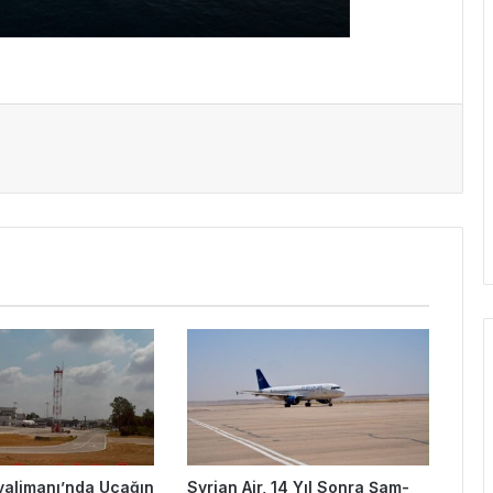
valimanı’nda Uçağın
Syrian Air, 14 Yıl Sonra Şam-