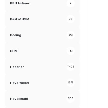
BBN Airlines
2
Best of HSM
38
Boeing
501
DHMI
183
Haberler
11426
Hava Yolları
1878
Havalimanı
503