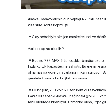
Alaska Havayolları’nın dün yaptığı N704AL tescill
kısa süre sonra kopmuştu
Olay sebebiyle oksijen maskeleri indi ve dönüş
Asıl sebep ne olabilir ?
Boeing 737 MAX 9 tipi uçaklar bilindiği üzere,
fazla koltuk kapasitesine sahiptir. Bu üretim es
olmamasına göre bir ayarlama imkanı sunuyor. Bu
gerideki kısımda bir boşluk bulunuyor.
Bu boşluk, 200 koltuk üzeri konfigürasyonlarda a
Fakat bu sabahki Alaska uçağındaki gibi 200 kolt
takılı durumda bırakılıyor. Uzmanlar buna, “tıpa g