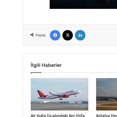
Facebook
X
LinkedIn
Paylaş
İlgili Haberler
Air India Uçağındaki Ani İrtifa
Antalya Ha