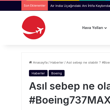
Son Eklenenler
Air India Uçağındaki Ani İrtifa Kaybında
Hava Yolları
Anasayfa
/
Haberler
/
Asıl sebep ne olabilir ? #B
Haberler
Boeing
Asıl sebep ne ola
#Boeing737MA