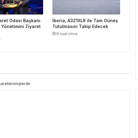
aret Odası Başkanı
Iberia, A321XLR ile Tam Güneş
 Yönetimini Ziyaret
Tutulmasını Takip Edecek
8 saat önce
e
şaretlenmişlerdir