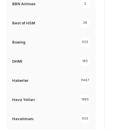
BBN Airlines
2
Best of HSM
38
Boeing
502
DHMI
183
Haberler
11467
Hava Yolları
1885
Havalimanı
503