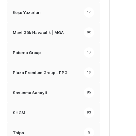
Köşe Yazarları
17
Mavi Gök Havacılık | MGA
60
Paterna Group
10
Plaza Premium Group - PPG
16
Savunma Sanayii
85
SHGM
63
Talpa
5