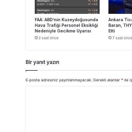
FAA: ABD’nin Kuzeydoğusunda
Ankara Tic
Hava Trafiği Personel Eksikliği
Baran, THY
Nedeniyle Gecikme Uyarısı
Etti
2 saat önce
7 saat önc
Bir yanıt yazın
E-posta adresiniz yayınlanmayacak.
Gerekli alanlar
*
ile i
Y
o
r
u
m