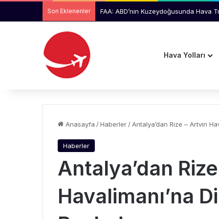
Son Eklenenler
Ankara Ticaret Odası Başkanı Baran, TH
Hava Yolları
Anasayfa
/
Haberler
/
Antalya’dan Rize – Artvin Ha
Haberler
Antalya’dan Rize
Havalimanı’na Di