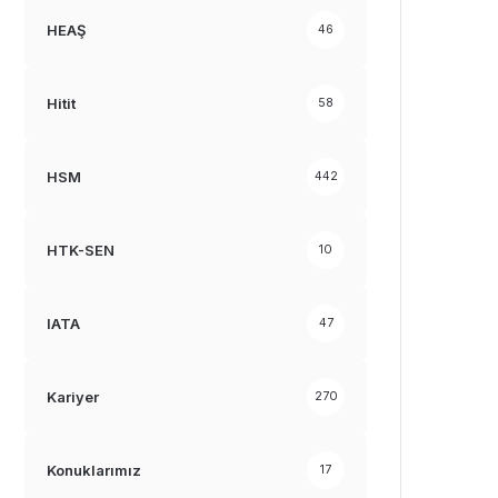
HEAŞ
46
Hitit
58
HSM
442
HTK-SEN
10
IATA
47
Kariyer
270
Konuklarımız
17