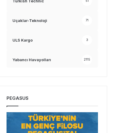
Turkish Technic
51
Uçaklar-Teknoloji
71
ULS Kargo
3
Yabancı Havayolları
2115
PEGASUS