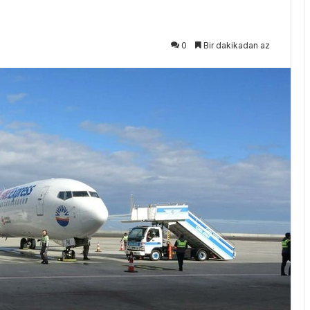
0
Bir dakikadan az