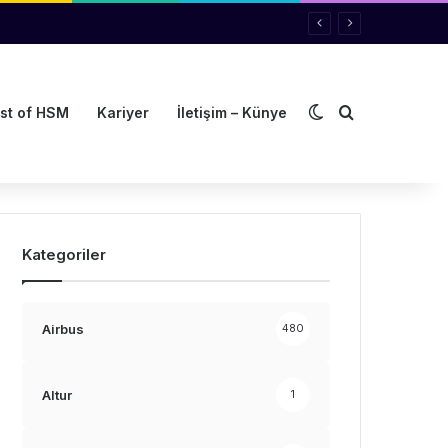
Dış görünümü de
Arama yap ..
st of HSM
Kariyer
İletişim – Künye
Kategoriler
Airbus
480
Altur
1