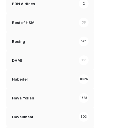
BBN Airlines
2
Best of HSM
38
Boeing
501
DHMI
183
Haberler
11426
Hava Yolları
1878
Havalimanı
503