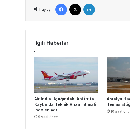
Facebook
X
LinkedIn
Paylaş
İlgili Haberler
Air India Uçağındaki Ani İrtifa
Antalya Ha
Kaybında Teknik Arıza İhtimali
Temas Ettiğ
İnceleniyor
10 saat ön
9 saat önce