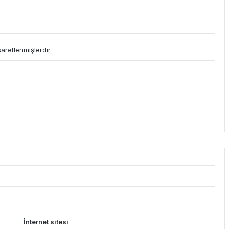
şaretlenmişlerdir
İnternet sitesi