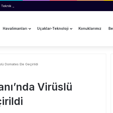
 Teknik Arıza İhtimali İnceleniyor
Havalimanları
Uçaklar-Teknoloji
Konuklarımız
Be
lü Domates Ele Geçirildi
nı’nda Virüslü
rildi