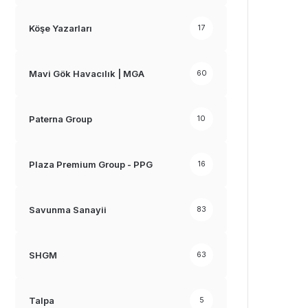
Köşe Yazarları
17
Mavi Gök Havacılık | MGA
60
Paterna Group
10
Plaza Premium Group - PPG
16
Savunma Sanayii
83
SHGM
63
Talpa
5