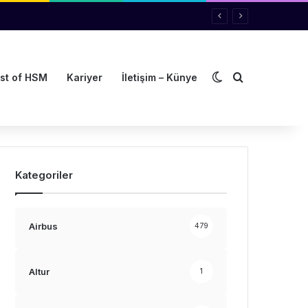
Dış görünümü de
Arama yap ..
st of HSM
Kariyer
İletişim – Künye
Kategoriler
Airbus
479
Altur
1