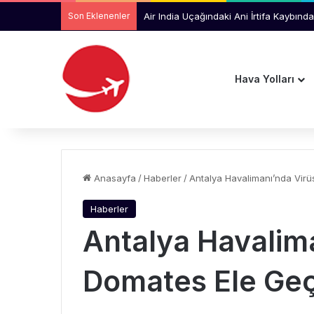
Son Eklenenler
Air India Uçağındaki Ani İrtifa Kaybında
Hava Yolları
Anasayfa
/
Haberler
/
Antalya Havalimanı’nda Virüs
Haberler
Antalya Havalima
Domates Ele Geçi