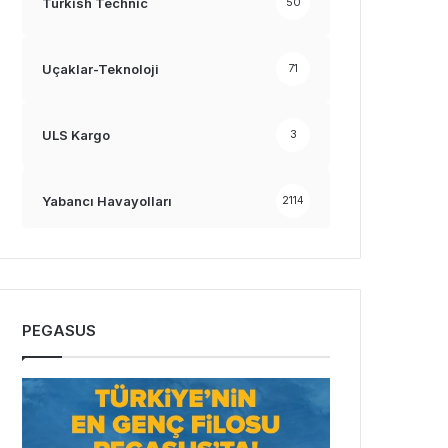
Turkish Technic
50
Uçaklar-Teknoloji
71
ULS Kargo
3
Yabancı Havayolları
2114
PEGASUS