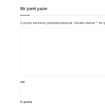
Bir yanıt yazın
E-posta adresiniz yayınlanmayacak.
Gerekli alanlar
*
ile i
Y
o
r
u
m
*
Ad
E-posta