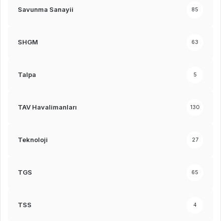
Savunma Sanayii
85
SHGM
63
Talpa
5
TAV Havalimanları
130
Teknoloji
27
TGS
65
TSS
4