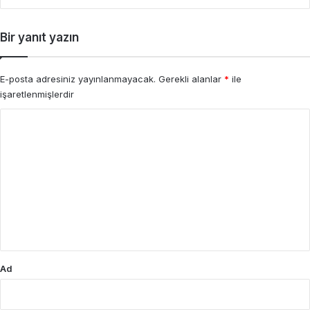
Bir yanıt yazın
E-posta adresiniz yayınlanmayacak.
Gerekli alanlar
*
ile
işaretlenmişlerdir
Y
o
r
u
m
*
Ad