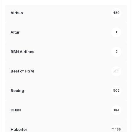
Airbus
480
Altur
1
BBN Airlines
2
Best of HSM
38
Boeing
502
DHMI
183
Haberler
11466