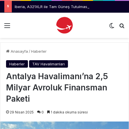
Iberia, A321XLR ile Tam Güneş Tutulmasını Takip Edecek
Menü
Dış gö
Ar
Anasayfa
/
Haberler
Haberler
TAV Havalimanları
Antalya Havalimanı’na 2,5
Milyar Avroluk Finansman
Paketi
29 Nisan 2025
0
1 dakika okuma süresi