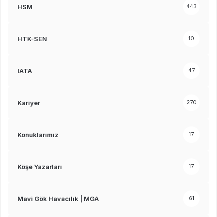
HSM
443
HTK-SEN
10
IATA
47
Kariyer
270
Konuklarımız
17
Köşe Yazarları
17
Mavi Gök Havacılık | MGA
61