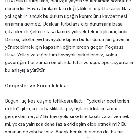
Havacılıkta türbülans, oldukça yaygın ve tamamen normal bir
durumdur. Hava akımlarındaki değişiklikler, uçakta sarsıntılara
yol açabilir, ancak bu durum uçağın kontrolünü kaybetmesi
anlamına gelmez. Uçaklar, türbülans gibi durumlarla başa
çıkabilecek şekilde tasarlanmış yüksek teknolojili araçlardır.
Dahası, pilotlar ve havayolu ekipleri bu tür durumları güvenle
yönetebilmek için kapsamlı eğitimlerden geçer. Pegasus
Hava Yolları ve diğer tüm havayolu şirketlerimiz, yolcu
güvenliğini her zaman ön planda tutar ve uçuş operasyonlarını
bu anlayışla yürütür.
Gerçekler ve Sorumluluklar
Bugün “üç kez düşme tehlikesi atlattı”, “yolcular ecel terleri
döktü” gibi çarpıcı başlıklarla paylaşılan iddiaların amacı
gerçekten neydi? Bir havayolu şirketine kasıtlı zarar vermek
mi, yoksa yalnızca daha fazla etkileşim elde etmek mi? Bu
sorunun cevabı belirsiz. Ancak her iki durumda da, bu tür