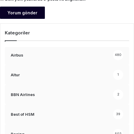
Kategoriler
Airbus
480
Altur
1
BBN Airlines
2
Best of HSM
39
Boeing
502