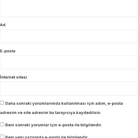
*
Ad
E-posta
İnternet sitesi
Daha sonraki yorumlarımda kullanılması için adım, e-posta
adresim ve site adresim bu tarayıcıya kaydedilsin.
Beni sonraki yorumlar için e-posta ile bilgilendir.
Beni yeni yazılarda e-posta ile bilgilendir.