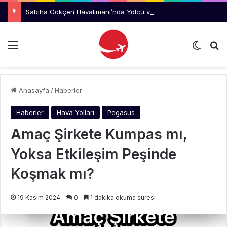
Sabiha Gökçen Havalimanı’nda Yolcu ve Uçuş Rekoru
Menü
Dış gö
Ar
Anasayfa
/
Haberler
Haberler
Hava Yolları
Pegasus
Amaç Şirkete Kumpas mı,
Yoksa Etkileşim Peşinde
Koşmak mı?
19 Kasım 2024
0
1 dakika okuma süresi