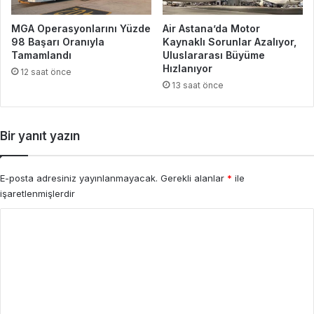
MGA Operasyonlarını Yüzde
Air Astana’da Motor
98 Başarı Oranıyla
Kaynaklı Sorunlar Azalıyor,
Tamamlandı
Uluslararası Büyüme
Hızlanıyor
12 saat önce
13 saat önce
Bir yanıt yazın
E-posta adresiniz yayınlanmayacak.
Gerekli alanlar
*
ile
işaretlenmişlerdir
Y
o
r
u
m