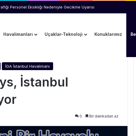
Y Yönetimini Ziyaret Etti
Havalimanları
Uçaklar-Teknoloji
Konuklarımız
Be
bul Uçuşlarına Başlıyor
İGA İstanbul Havalimanı
ys, İstanbul
yor
0
Bir dakikadan az