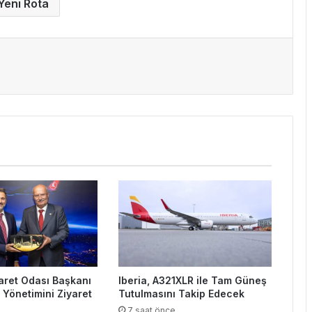
Yeni Rota
aret Odası Başkanı
Iberia, A321XLR ile Tam Güneş
 Yönetimini Ziyaret
Tutulmasını Takip Edecek
7 saat önce