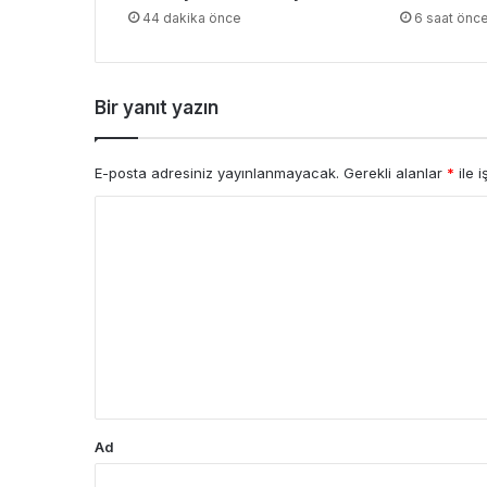
44 dakika önce
6 saat önc
Bir yanıt yazın
E-posta adresiniz yayınlanmayacak.
Gerekli alanlar
*
ile i
Y
o
r
u
m
*
Ad