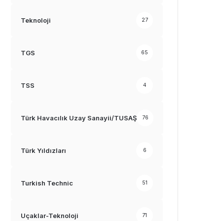
Teknoloji
27
TGS
65
TSS
4
Türk Havacılık Uzay Sanayii/TUSAŞ
76
Türk Yıldızları
6
Turkish Technic
51
Uçaklar-Teknoloji
71