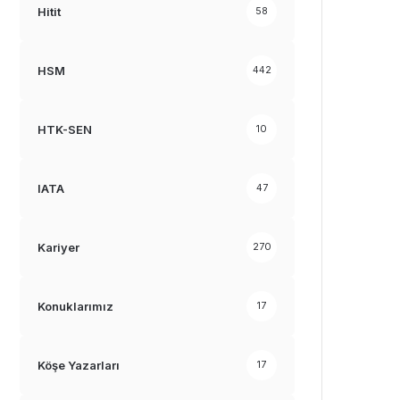
Hitit
58
HSM
442
HTK-SEN
10
IATA
47
Kariyer
270
Konuklarımız
17
Köşe Yazarları
17