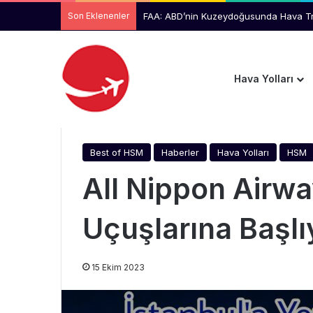
Son Eklenenler
Ankara Ticaret Odası Başkanı Baran, TH
Hava Yolları
Anasayfa
/
Best of HSM
/
All Nippon Airways, İstan
Best of HSM
Haberler
Hava Yolları
HSM
All Nippon Airwa
Uçuşlarına Başlı
15 Ekim 2023