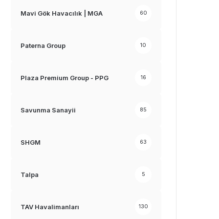
Mavi Gök Havacılık | MGA
60
Paterna Group
10
Plaza Premium Group - PPG
16
Savunma Sanayii
85
SHGM
63
Talpa
5
TAV Havalimanları
130