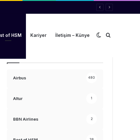
Dış görünümü de
Arama yap ..
st of HSM
Kariyer
İletişim – Künye
Kategoriler
Airbus
480
Altur
1
BBN Airlines
2
Best of HSM
38