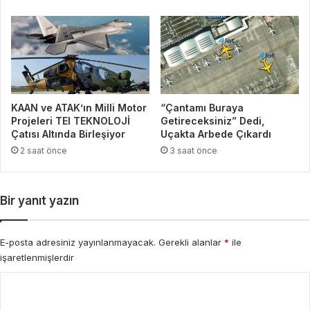
KAAN ve ATAK’ın Milli Motor
“Çantamı Buraya
Projeleri TEI TEKNOLOJİ
Getireceksiniz” Dedi,
Çatısı Altında Birleşiyor
Uçakta Arbede Çıkardı
2 saat önce
3 saat önce
Bir yanıt yazın
E-posta adresiniz yayınlanmayacak.
Gerekli alanlar
*
ile
işaretlenmişlerdir
Y
o