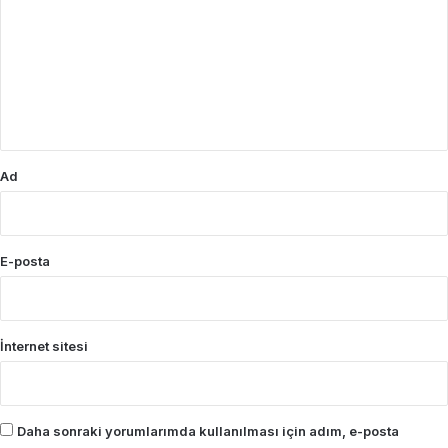
r
u
m
*
Ad
E-posta
İnternet sitesi
Daha sonraki yorumlarımda kullanılması için adım, e-posta