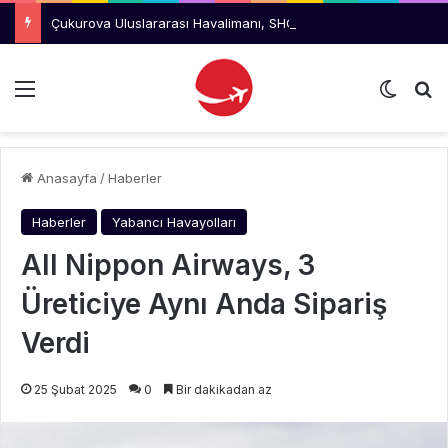
Çukurova Uluslararası Havalimanı, SHGM’den Eğitim ve Sınav Merkezi Yetkisi Aldı
Menü
Dış gö
Ar
Anasayfa
/
Haberler
Haberler
Yabancı Havayolları
All Nippon Airways, 3
Üreticiye Aynı Anda Sipariş
Verdi
25 Şubat 2025
0
Bir dakikadan az