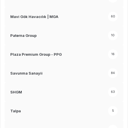
Mavi Gök Havacılık | MGA
60
Paterna Group
10
Plaza Premium Group - PPG
16
Savunma Sanayii
84
SHGM
63
Talpa
5