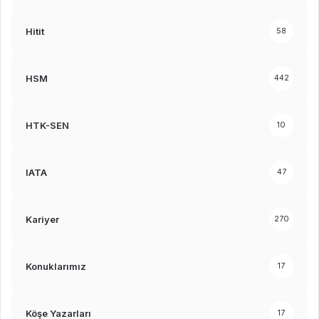
Hitit
58
HSM
442
HTK-SEN
10
IATA
47
Kariyer
270
Konuklarımız
17
Köşe Yazarları
17