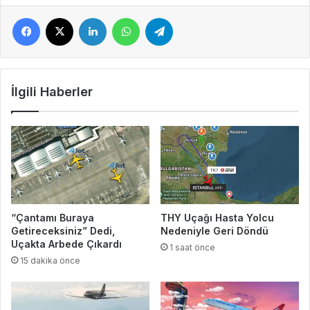
Facebook
X
LinkedIn
WhatsApp
Telegram
İlgili Haberler
“Çantamı Buraya
THY Uçağı Hasta Yolcu
Getireceksiniz” Dedi,
Nedeniyle Geri Döndü
Uçakta Arbede Çıkardı
1 saat önce
15 dakika önce