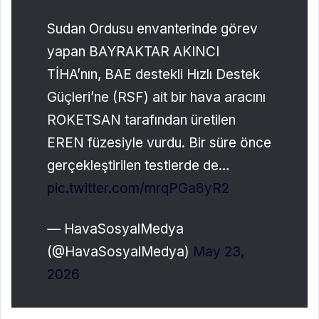
Sudan Ordusu envanterinde görev
yapan BAYRAKTAR AKINCI
TİHA’nın, BAE destekli Hızlı Destek
Güçleri’ne (RSF) ait bir hava aracını
ROKETSAN tarafından üretilen
EREN füzesiyle vurdu. Bir süre önce
gerçekleştirilen testlerde de…
pic.twitter.com/mrqPGa8yR2
— HavaSosyalMedya
(@HavaSosyalMedya)
May 23,
2026