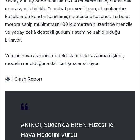
Yaklaşık 10 ay önce tanıtılan EREN mühimmatının, Sudan’daki
operasyonla birlikte “combat proven” (gerçek muharebe
koşullarında kendini kanıtlamış) statüsünü kazandı. Turbojet
motora sahip mühimmatın 100 kilometrenin üzerinde menzile
ve yapay zekâ destekli güdüm sistemine sahip olduğu
biliniyor.
Vurulan hava aracının modeli hala netlik kazanmamışken,
modelin ne olduğuna dair tartışmalar sürüyor.
| Clash Report
AKINCI, Sudan’da EREN Füzesi ile
Hava Hedefini Vurdu