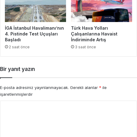
İGA İstanbul Havalimanı’nın
Türk Hava Yolları
4. Pistinde Test Uçuşları
Çalışanlarına Havaist
Başladı
İndiriminde Artış
2 saat önce
3 saat önce
Bir yanıt yazın
E-posta adresiniz yayınlanmayacak.
Gerekli alanlar
*
ile
işaretlenmişlerdir
Y
o
r
u