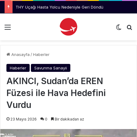
THY Uçağı Hasta Yolcu Nedeniyle Geri Döndü
Menü
Dış gö
Ar
Anasayfa
/
Haberler
Haberler
Savunma Sanayii
AKINCI, Sudan’da EREN
Füzesi ile Hava Hedefini
Vurdu
23 Mayıs 2026
0
Bir dakikadan az