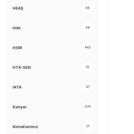
HEAŞ
46
Hitit
58
HSM
442
HTK-SEN
10
IATA
47
Kariyer
270
Konuklarımız
17