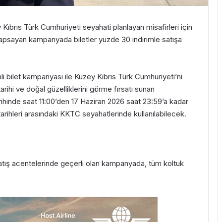
 Kıbrıs Türk Cumhuriyeti
seyahati planlayan misafirleri için
kapsayan kampanyada biletler
yüzde 30 indirimle satışa
li bilet
kampanya
sı
ile
Kuzey Kıbrıs
Türk Cumhuriyeti’ni
 tarihi ve doğal güzelliklerini görme fırsatı sunan
rihinde saat 1
1
:00’d
e
n
17 Haziran 2026
saat 23:59’a kadar
arihleri arasındaki
KKTC
seyahatler
in
de kullanılabilecek.
satış acentelerinde geçerli olan kampanyada,
tüm koltuk