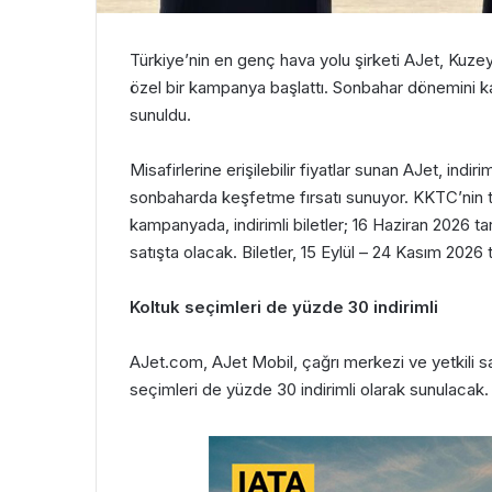
Türkiye’nin en genç hava yolu şirketi AJet
,
Kuzey
özel bir kampanya başlattı. Sonbahar dönemini 
sunuldu.
Misafirlerine erişilebilir fiyatlar sunan
AJet
,
indirim
sonbaharda keşfetme
fırsatı sunuyor.
KKTC
’nin
kampanyada
,
i
ndirimli biletler;
16 Haziran 2026
ta
satışta olacak
. B
iletler,
15 Eylül – 24 Kasım
2026 t
K
oltuk seçimleri de yüzde 30 indirimli
AJet.com, AJet Mobil, çağrı merkezi ve yetkili 
seçimleri de yüzde 30 indirimli olarak sunulacak.