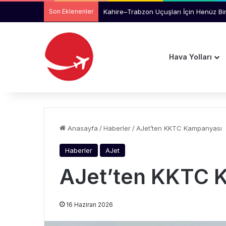
Son Eklenenler
Air Cairo’dan İstanbul-Hurghada Üzerin
Hava Yolları
Anasayfa
/
Haberler
/
AJet’ten KKTC Kampanyası
Haberler
AJet
AJet’ten KKTC 
16 Haziran 2026