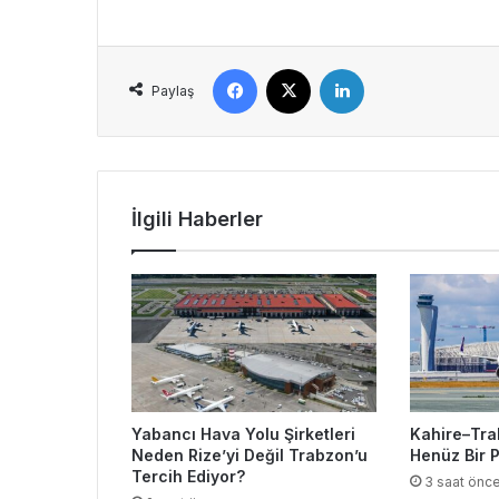
Facebook
X
LinkedIn
Paylaş
İlgili Haberler
Yabancı Hava Yolu Şirketleri
Kahire–Tra
Neden Rize’yi Değil Trabzon’u
Henüz Bir 
Tercih Ediyor?
3 saat önc