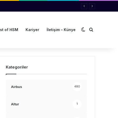
Dış görünümü de
Arama yap ..
st of HSM
Kariyer
İletişim – Künye
Kategoriler
Airbus
480
Altur
1