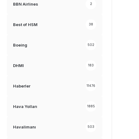
BBN Airlines
2
Best of HSM
38
Boeing
502
DHMI
183
Haberler
11476
Hava Yolları
1885
Havalimanı
503