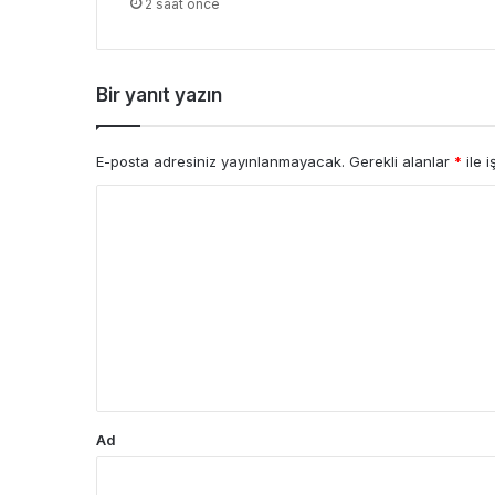
2 saat önce
Bir yanıt yazın
E-posta adresiniz yayınlanmayacak.
Gerekli alanlar
*
ile i
Y
o
r
u
m
*
Ad