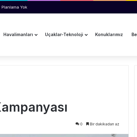
den Afrika Açılımı
Havalimanları
Uçaklar-Teknoloji
Konuklarımız
Be
Kampanyası
0
Bir dakikadan az