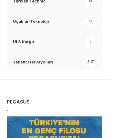
Turkish Technic
51
Uçaklar-Teknoloji
71
ULS Kargo
3
Yabancı Havayolları
2117
PEGASUS