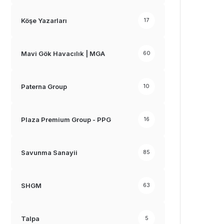
Köşe Yazarları
17
Mavi Gök Havacılık | MGA
60
Paterna Group
10
Plaza Premium Group - PPG
16
Savunma Sanayii
85
SHGM
63
Talpa
5