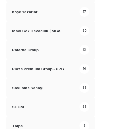
Köşe Yazarları
17
Mavi Gök Havacılık | MGA
60
Paterna Group
10
Plaza Premium Group - PPG
16
Savunma Sanayii
83
SHGM
63
Talpa
5