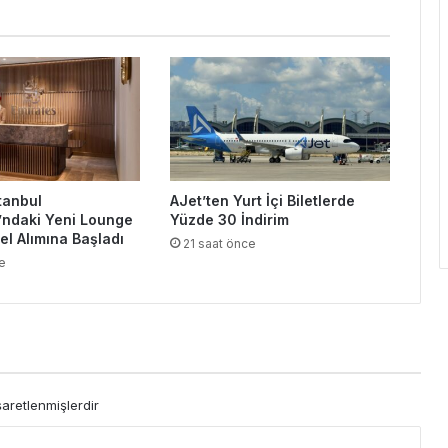
tanbul
AJet’ten Yurt İçi Biletlerde
’ndaki Yeni Lounge
Yüzde 30 İndirim
el Alımına Başladı
21 saat önce
e
şaretlenmişlerdir