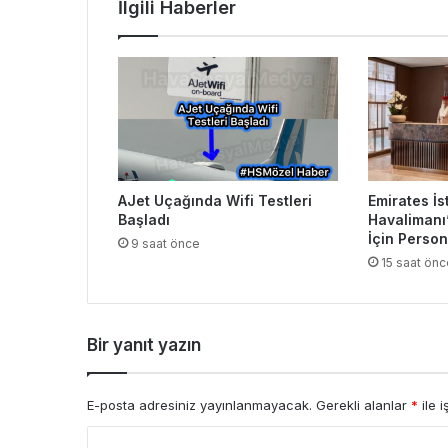
İlgili Haberler
AJet Uçağında Wifi Testleri
Emirates İs
Başladı
Havalimanı
İçin Person
9 saat önce
15 saat önc
Bir yanıt yazın
E-posta adresiniz yayınlanmayacak.
Gerekli alanlar
*
ile i
Y