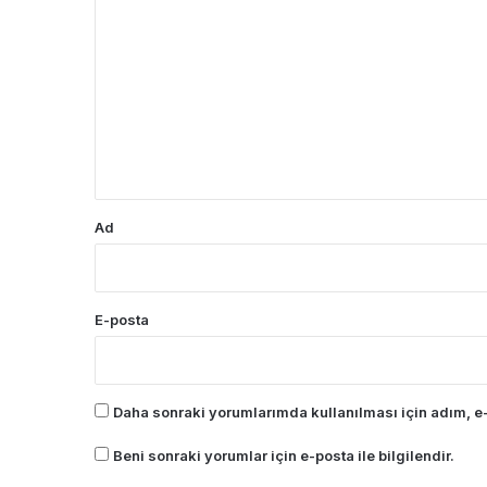
o
r
u
m
*
Ad
E-posta
Daha sonraki yorumlarımda kullanılması için adım, e-
Beni sonraki yorumlar için e-posta ile bilgilendir.