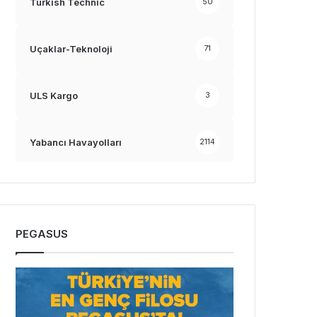
Turkish Technic
50
Uçaklar-Teknoloji
71
ULS Kargo
3
Yabancı Havayolları
2114
PEGASUS