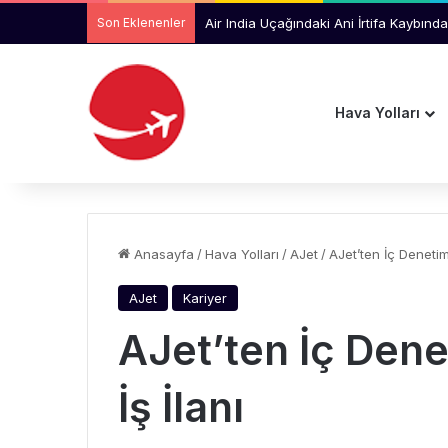
Son Eklenenler
Air India Uçağındaki Ani İrtifa Kaybında
Hava Yolları
Anasayfa
/
Hava Yolları
/
AJet
/
AJet’ten İç Denetim
AJet
Kariyer
AJet’ten İç Den
İş İlanı