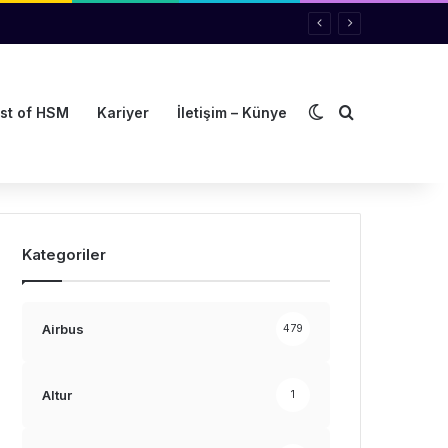
Dış görünümü de
Arama yap ..
st of HSM
Kariyer
İletişim – Künye
Kategoriler
Airbus
479
Altur
1