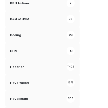
BBN Airlines
2
Best of HSM
38
Boeing
501
DHMI
183
Haberler
11426
Hava Yolları
1878
Havalimanı
503