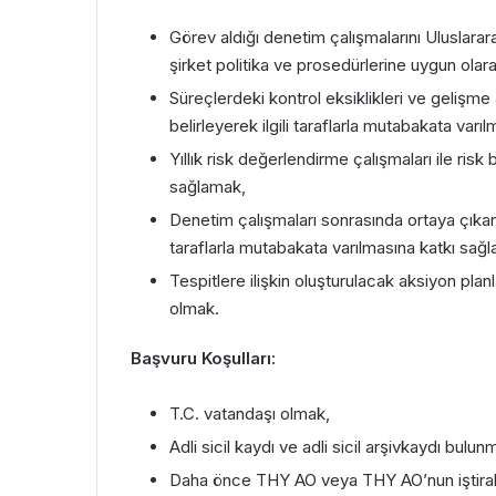
Görev aldığı denetim çalışmalarını Uluslarara
şirket politika ve prosedürlerine uygun ola
Süreçlerdeki kontrol eksiklikleri ve gelişme al
belirleyerek ilgili taraflarla mutabakata var
Yıllık risk değerlendirme çalışmaları ile risk 
sağlamak,
Denetim çalışmaları sonrasında ortaya çıkan tes
taraflarla mutabakata varılmasına katkı sağ
Tespitlere ilişkin oluşturulacak aksiyon pla
olmak.
Başvuru Koşulları:
T.C. vatandaşı olmak,
Adli sicil kaydı ve adli sicil arşivkaydı bulu
Daha önce THY AO veya THY AO’nun iştirakş