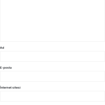
o
r
u
m
*
Ad
E-posta
İnternet sitesi