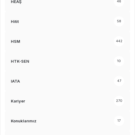
HEAŞ
46
Hitit
58
HSM
442
HTK-SEN
10
IATA
47
Kariyer
270
Konuklarımız
17