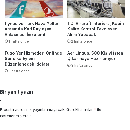
flynas ve Türk Hava Yolları
TCI Aircraft Interiors, Kabin
Arasında Kod Paylaşımı
Kalite Kontrol Teknisyeni
Anlaşması İmzalandı
Alımı Yapacak
1 hafta önce
2 hafta önce
Fugo Yer Hizmetleri Önünde
Aer Lingus, 500 Kişiyi İşten
Sendika Eylemi
Çıkarmaya Hazırlanıyor
Düzenlenecek İddiası
3 hafta önce
3 hafta önce
Bir yanıt yazın
E-posta adresiniz yayınlanmayacak.
Gerekli alanlar
*
ile
işaretlenmişlerdir
Y