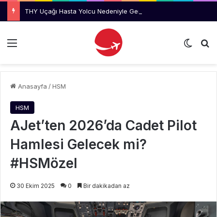
THY Uçağı Hasta Yolcu Nedeniyle Geri Döndü
Menü
Dış gö
Ar
Anasayfa
/
HSM
HSM
AJet’ten 2026’da Cadet Pilot
Hamlesi Gelecek mi?
#HSMözel
30 Ekim 2025
0
Bir dakikadan az