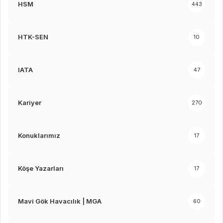
HSM
443
HTK-SEN
10
IATA
47
Kariyer
270
Konuklarımız
17
Köşe Yazarları
17
Mavi Gök Havacılık | MGA
60