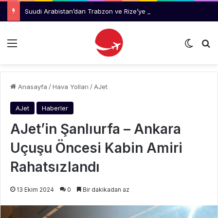
Suudi Arabistan’dan Trabzon ve Rize’ye 3 Ayda 2 Binden Fazla Uçuş
Menü
Dış gö
Ar
Anasayfa
/
Hava Yolları
/
AJet
AJet
Haberler
AJet’in Şanlıurfa – Ankara
Uçuşu Öncesi Kabin Amiri
Rahatsızlandı
13 Ekim 2024
0
Bir dakikadan az