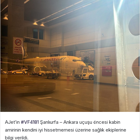
AJet’in
#VF4181
Şanlıurfa – Ankara uçuşu öncesi kabin
amirinin kendini iyi hissetmemesi üzerine sağlık ekiplerine
bilgi verildi.