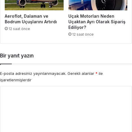
Aeroflot, Dalaman ve
Uçak Motorları Neden
Bodrum Uçuşlarını Artırdı
Uçaktan Ayrı Olarak Sipariş
Ediliyor?
12 saat önce
12 saat önce
Bir yanıt yazın
E-posta adresiniz yayınlanmayacak.
Gerekli alanlar
*
ile
işaretlenmişlerdir
Y
o
r
u
m