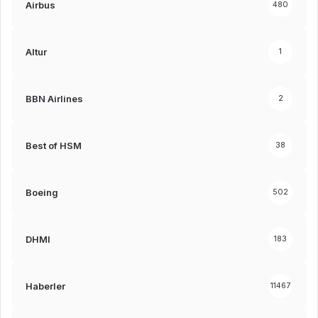
Airbus
480
Altur
1
BBN Airlines
2
Best of HSM
38
Boeing
502
DHMI
183
Haberler
11467