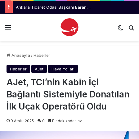
Ankara Ticaret Odası Başkanı Baran, THY Yönetimini Ziyaret Etti
Menü
Dış gö
Ar
Anasayfa
/
Haberler
Haberler
AJet
Hava Yolları
AJet, TCI’nin Kabin İçi
Bağlantı Sistemiyle Donatılan
İlk Uçak Operatörü Oldu
9 Aralık 2025
0
Bir dakikadan az