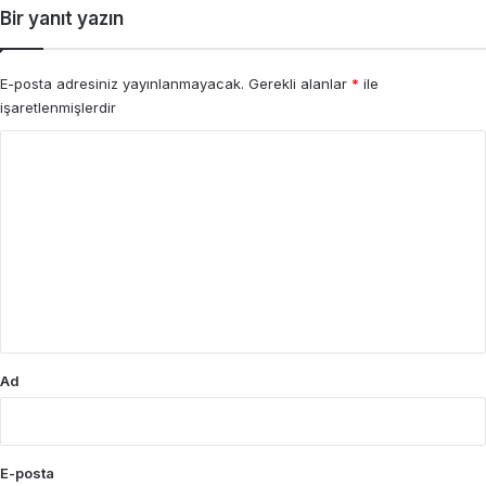
Bir yanıt yazın
E-posta adresiniz yayınlanmayacak.
Gerekli alanlar
*
ile
işaretlenmişlerdir
Y
o
r
u
m
*
Ad
E-posta