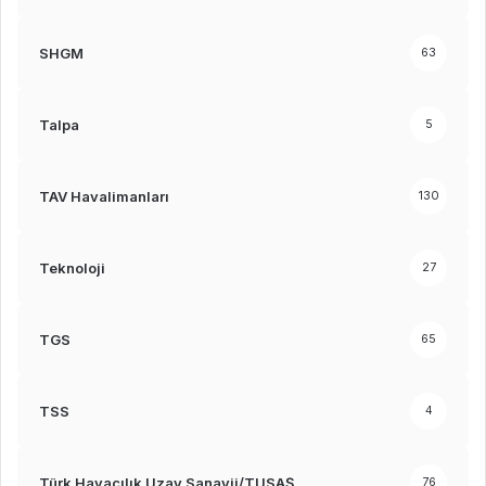
SHGM
63
Talpa
5
TAV Havalimanları
130
Teknoloji
27
TGS
65
TSS
4
Türk Havacılık Uzay Sanayii/TUSAŞ
76