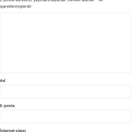
işaretlenmişlerdir
Y
o
r
u
m
*
Ad
E-posta
İnternet sitesi