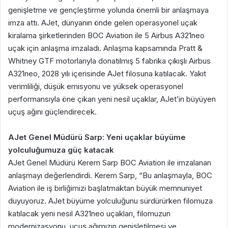
genişletme ve gençleştirme yolunda önemli bir anlaşmaya
imza attı. AJet, dünyanın önde gelen operasyonel uçak
kiralama şirketlerinden BOC Aviation ile 5 Airbus A321neo
uçak için anlaşma imzaladı. Anlaşma kapsamında Pratt &
Whitney GTF motorlarıyla donatılmış 5 fabrika çıkışlı Airbus
A321neo, 2028 yılı içerisinde AJet filosuna katılacak. Yakıt
verimliliği, düşük emisyonu ve yüksek operasyonel
performansıyla öne çıkan yeni nesil uçaklar, AJet’in büyüyen
uçuş ağını güçlendirecek.
AJet Genel Müdürü Sarp: Yeni uçaklar büyüme
yolculuğumuza güç katacak
AJet Genel Müdürü Kerem Sarp BOC Aviation ile imzalanan
anlaşmayı değerlendirdi. Kerem Sarp, “Bu anlaşmayla, BOC
Aviation ile iş birliğimizi başlatmaktan büyük memnuniyet
duyuyoruz. AJet büyüme yolculuğunu sürdürürken filomuza
katılacak yeni nesil A321neo uçakları, filomuzun
modernizasyonu, uçuş ağımızın genişletilmesi ve