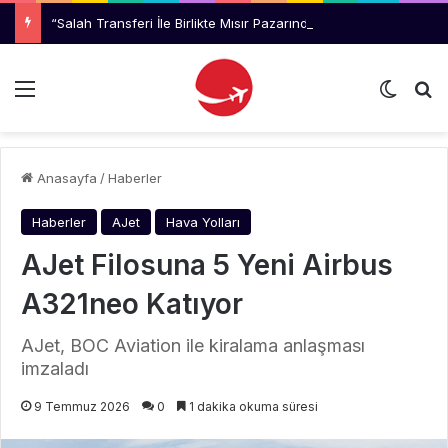
“Salah Transferi İle Birlikte Mısır Pazarında Sıçrama Bekliyoruz.”
Menü
Dış gö
Ar
Anasayfa
/
Haberler
Haberler
AJet
Hava Yolları
AJet Filosuna 5 Yeni Airbus
A321neo Katıyor
AJet, BOC Aviation ile kiralama anlaşması
imzaladı
9 Temmuz 2026
0
1 dakika okuma süresi