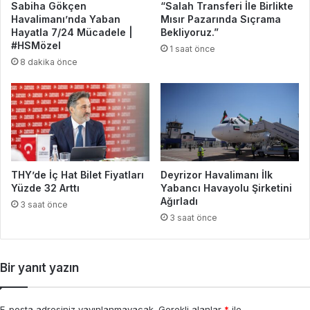
Sabiha Gökçen
“Salah Transferi İle Birlikte
Havalimanı’nda Yaban
Mısır Pazarında Sıçrama
Hayatla 7/24 Mücadele |
Bekliyoruz.”
#HSMözel
1 saat önce
8 dakika önce
THY’de İç Hat Bilet Fiyatları
Deyrizor Havalimanı İlk
Yüzde 32 Arttı
Yabancı Havayolu Şirketini
Ağırladı
3 saat önce
3 saat önce
Bir yanıt yazın
E-posta adresiniz yayınlanmayacak.
Gerekli alanlar
*
ile