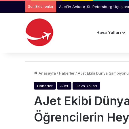
Son Eklenenler
AJet’in Ankara-St. Petersburg Uçuşlar
Hava Yolları
Anasayfa
/
Haberler
/
AJet Ekibi Dünya Şampiyonu
Haberler
AJet
Hava Yolları
AJet Ekibi Düny
Öğrencilerin He