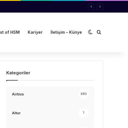
Dış görünümü de
Arama yap ..
st of HSM
Kariyer
İletişim – Künye
Kategoriler
Airbus
480
Altur
1