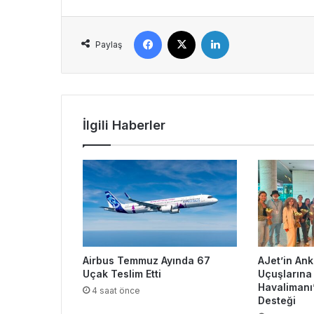
Facebook
X
LinkedIn
Paylaş
İlgili Haberler
Airbus Temmuz Ayında 67
AJet’in An
Uçak Teslim Etti
Uçuşlarına
Havalimanı
4 saat önce
Desteği