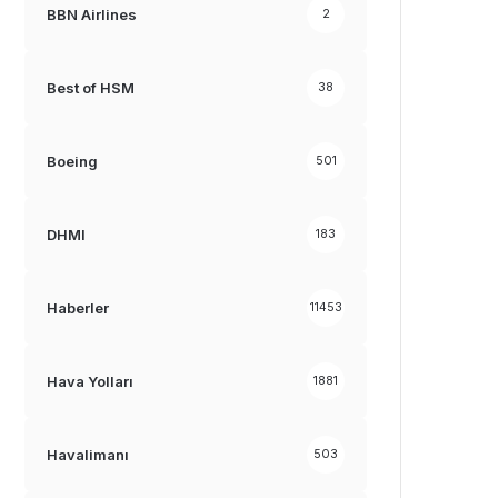
BBN Airlines
2
Best of HSM
38
Boeing
501
DHMI
183
Haberler
11453
Hava Yolları
1881
Havalimanı
503