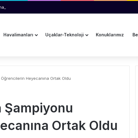
ına Pulkovo Havalimanı’ndan Tanıtım Desteği
Havalimanları
Uçaklar-Teknoloji
Konuklarımız
Be
 Öğrencilerin Heyecanına Ortak Oldu
a Şampiyonu
yecanına Ortak Oldu