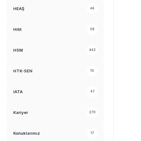
HEAŞ
46
Hitit
58
HSM
442
HTK-SEN
10
IATA
47
Kariyer
270
Konuklarımız
17