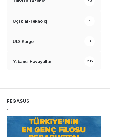
Turkish Technic
50
Uçaklar-Teknoloji
71
ULS Kargo
3
Yabancı Havayolları
2115
PEGASUS