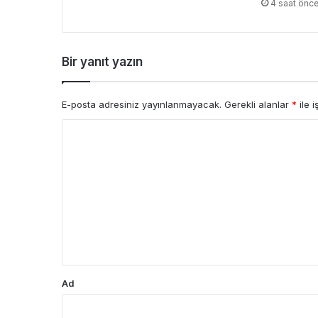
4 saat önc
Bir yanıt yazın
E-posta adresiniz yayınlanmayacak.
Gerekli alanlar
*
ile i
Y
o
r
u
m
*
Ad