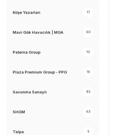
Köşe Yazarları
17
Mavi Gök Havacılık | MGA
60
Paterna Group
10
Plaza Premium Group - PPG
16
Savunma Sanayii
83
SHGM
63
Talpa
5