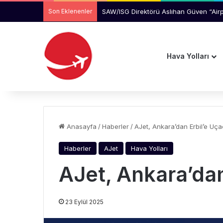
Son Eklenenler
Manchester Havalimanı’nda Uçağı Kaçır
Hava Yolları
Anasayfa
/
Haberler
/
AJet, Ankara’dan Erbil’e Uç
Haberler
AJet
Hava Yolları
AJet, Ankara’dan
23 Eylül 2025