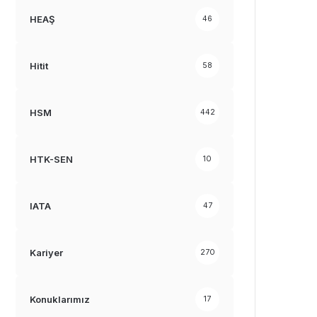
HEAŞ
46
Hitit
58
HSM
442
HTK-SEN
10
IATA
47
Kariyer
270
Konuklarımız
17