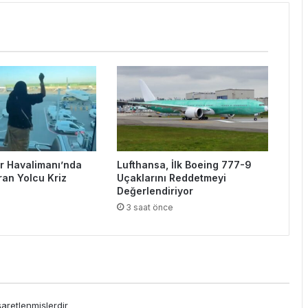
 Havalimanı’nda
Lufthansa, İlk Boeing 777-9
ran Yolcu Kriz
Uçaklarını Reddetmeyi
Değerlendiriyor
e
3 saat önce
şaretlenmişlerdir