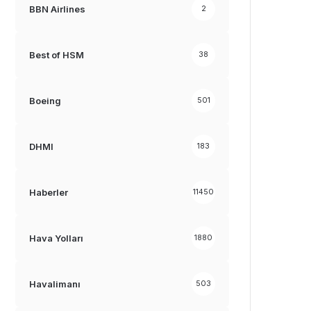
BBN Airlines
2
Best of HSM
38
Boeing
501
DHMI
183
Haberler
11450
Hava Yolları
1880
Havalimanı
503