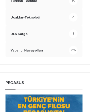
Turkish Technic
50
Uçaklar-Teknoloji
71
ULS Kargo
3
Yabancı Havayolları
2115
PEGASUS