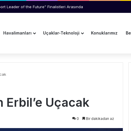
an Yolcu Kriz Çıkardı
Havalimanları
Uçaklar-Teknoloji
Konuklarımız
Be
acak
 Erbil’e Uçacak
0
Bir dakikadan az