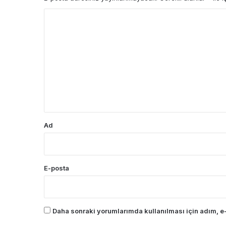
Y
o
r
u
m
*
Ad
E-posta
Daha sonraki yorumlarımda kullanılması için adım, e-