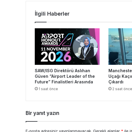
İlgili Haberler
SAW/ISG Direktörü Aslıhan
Manchester
Güven “Airport Leader of the
Uçağı Kaçı
Future” Finalistleri Arasında
Çıkardı
1 saat önce
2 saat önc
Bir yanıt yazın
E-posta adresiniz yayınlanmayacak.
Gerekli alanlar
*
ile i