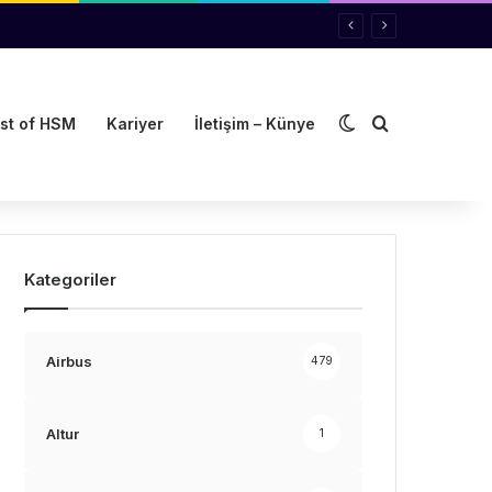
Dış görünümü de
Arama yap ..
st of HSM
Kariyer
İletişim – Künye
Kategoriler
Airbus
479
Altur
1