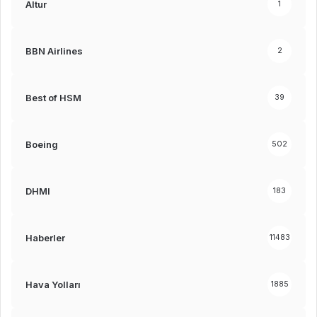
Altur
1
BBN Airlines
2
Best of HSM
39
Boeing
502
DHMI
183
Haberler
11483
Hava Yolları
1885