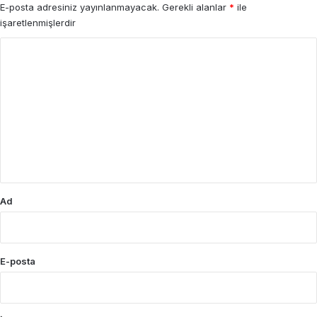
E-posta adresiniz yayınlanmayacak.
Gerekli alanlar
*
ile
işaretlenmişlerdir
Y
o
r
u
m
*
Ad
E-posta