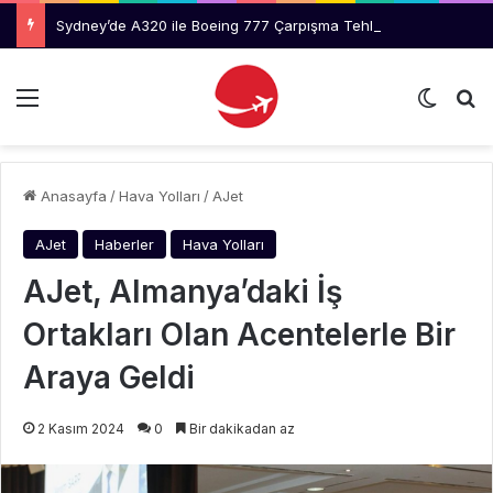
Sydney’de A320 ile Boeing 777 Çarpışma Tehlikesi Geçirdi
Menü
Dış gö
Ar
Anasayfa
/
Hava Yolları
/
AJet
AJet
Haberler
Hava Yolları
AJet, Almanya’daki İş
Ortakları Olan Acentelerle Bir
Araya Geldi
2 Kasım 2024
0
Bir dakikadan az