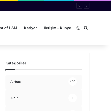
Dış görünümü de
Arama yap ..
st of HSM
Kariyer
İletişim – Künye
Kategoriler
Airbus
480
Altur
1