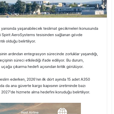
inci yarısında yaşanabilecek teslimat gecikmeleri konusunda
ski Spirit AeroSystems tesisinden sağlanan gövde
lı olduğu belirtiliyor.
inin ardından entegrasyon sürecinde zorluklar yaşandığı,
çişinin süreci etkilediği ifade ediliyor. Bu durum,
2 uçağa çıkarma hedefi açısından kritik görülüyor.
teslim ederken, 2026’nın ilk dört ayında 15 adet A350
da da ana güverte kargo kapısının üretiminde bazı
li 2027’de hizmete alma hedefini koruduğu belirtiliyor.