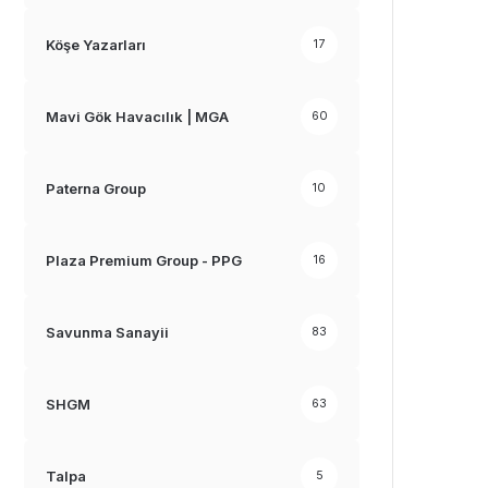
Köşe Yazarları
17
Mavi Gök Havacılık | MGA
60
Paterna Group
10
Plaza Premium Group - PPG
16
Savunma Sanayii
83
SHGM
63
Talpa
5