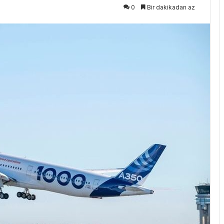
0
Bir dakikadan az