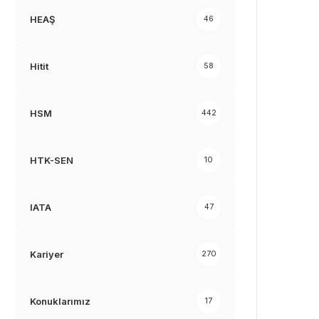
HEAŞ
46
Hitit
58
HSM
442
HTK-SEN
10
IATA
47
Kariyer
270
Konuklarımız
17