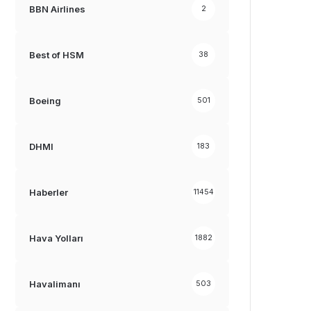
BBN Airlines
2
Best of HSM
38
Boeing
501
DHMI
183
Haberler
11454
Hava Yolları
1882
Havalimanı
503