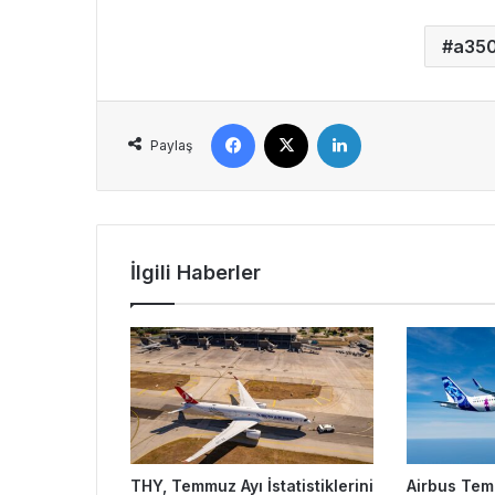
a35
Facebook
X
LinkedIn
Paylaş
İlgili Haberler
THY, Temmuz Ayı İstatistiklerini
Airbus Tem