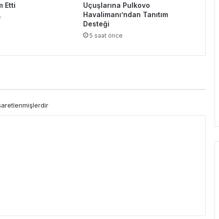
 Etti
Uçuşlarına Pulkovo
Havalimanı’ndan Tanıtım
e
Desteği
5 saat önce
şaretlenmişlerdir