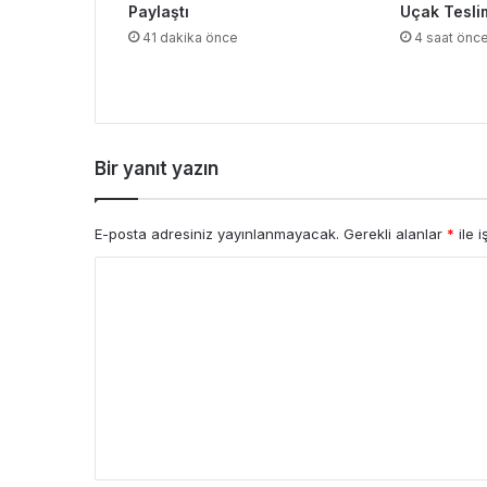
Paylaştı
Uçak Teslim
41 dakika önce
4 saat önc
Bir yanıt yazın
E-posta adresiniz yayınlanmayacak.
Gerekli alanlar
*
ile i
Y
o
r
u
m
*