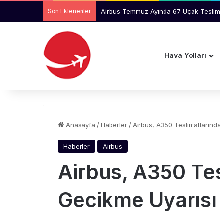
Son Eklenenler
Airbus Temmuz Ayında 67 Uçak Teslim 
Hava Yolları
Anasayfa
/
Haberler
/
Airbus, A350 Teslimatlarınd
Haberler
Airbus
Airbus, A350 Tes
Gecikme Uyarısı