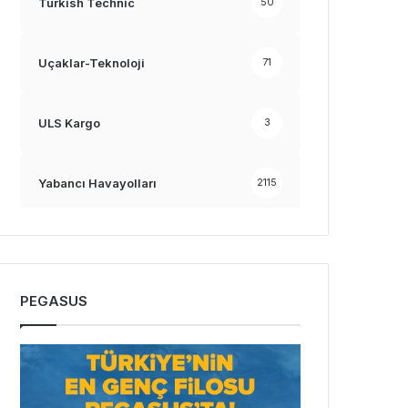
Turkish Technic
50
Uçaklar-Teknoloji
71
ULS Kargo
3
Yabancı Havayolları
2115
PEGASUS