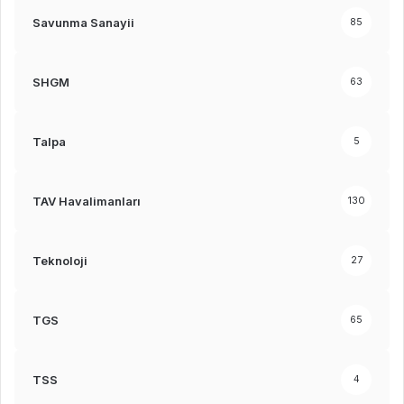
Savunma Sanayii
85
SHGM
63
Talpa
5
TAV Havalimanları
130
Teknoloji
27
TGS
65
TSS
4