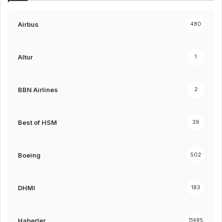
Airbus
480
Altur
1
BBN Airlines
2
Best of HSM
39
Boeing
502
DHMI
183
Haberler
11485