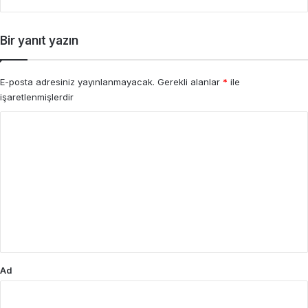
Bir yanıt yazın
E-posta adresiniz yayınlanmayacak.
Gerekli alanlar
*
ile
işaretlenmişlerdir
Y
o
r
u
m
*
Ad