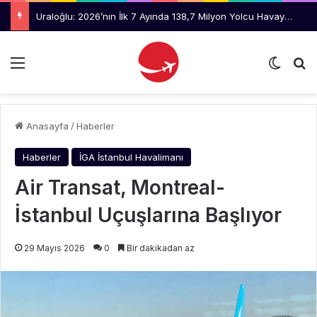
Uraloğlu: 2026’nın İlk 7 Ayında 138,7 Milyon Yolcu Havayolunu Kullandı
Menü
Dış gö
Ar
Anasayfa
/
Haberler
Haberler
İGA İstanbul Havalimanı
Air Transat, Montreal-
İstanbul Uçuşlarına Başlıyor
29 Mayıs 2026
0
Bir dakikadan az