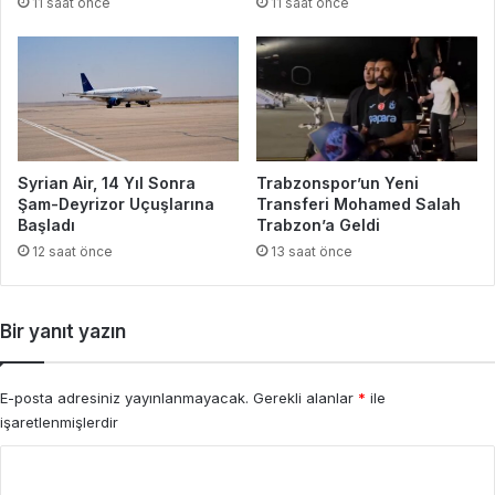
11 saat önce
11 saat önce
Syrian Air, 14 Yıl Sonra
Trabzonspor’un Yeni
Şam-Deyrizor Uçuşlarına
Transferi Mohamed Salah
Başladı
Trabzon’a Geldi
12 saat önce
13 saat önce
Bir yanıt yazın
E-posta adresiniz yayınlanmayacak.
Gerekli alanlar
*
ile
işaretlenmişlerdir
Y