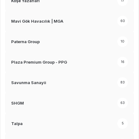
Köşe Yazarları
17
Mavi Gök Havacılık | MGA
60
Paterna Group
10
Plaza Premium Group - PPG
16
Savunma Sanayii
83
SHGM
63
Talpa
5