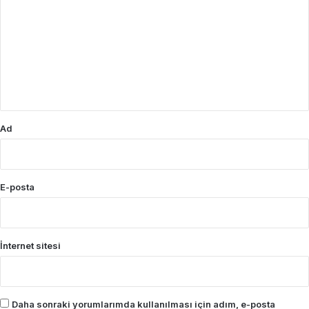
o
r
u
m
*
Ad
E-posta
İnternet sitesi
Daha sonraki yorumlarımda kullanılması için adım, e-posta