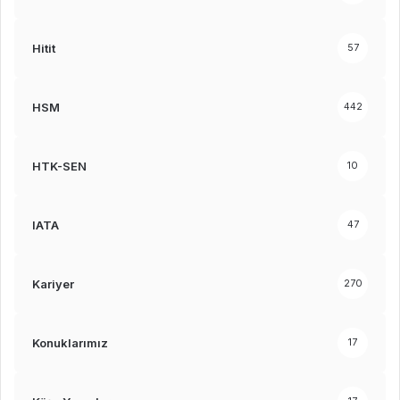
Hitit
57
HSM
442
HTK-SEN
10
IATA
47
Kariyer
270
Konuklarımız
17