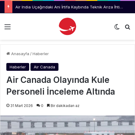
Air India Uçağındaki Ani İrtifa Kaybında Teknik Arıza İhtimali İnceleniyor
Menü
Dış gö
Ar
Anasayfa
/
Haberler
Haberler
Air Canada
Air Canada Olayında Kule
Personeli İnceleme Altında
31 Mart 2026
0
Bir dakikadan az