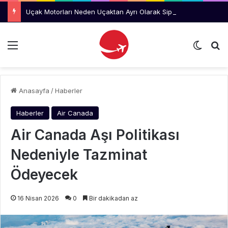
Uçak Motorları Neden Uçaktan Ayrı Olarak Sipariş Ediliyor?
Menü
Dış gö
Ar
Anasayfa
/
Haberler
Haberler
Air Canada
Air Canada Aşı Politikası
Nedeniyle Tazminat
Ödeyecek
16 Nisan 2026
0
Bir dakikadan az