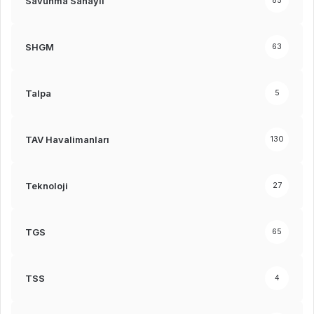
Savunma Sanayii
85
SHGM
63
Talpa
5
TAV Havalimanları
130
Teknoloji
27
TGS
65
TSS
4