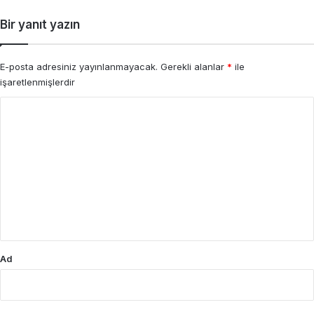
Bir yanıt yazın
E-posta adresiniz yayınlanmayacak.
Gerekli alanlar
*
ile
işaretlenmişlerdir
Y
o
r
u
m
*
Ad