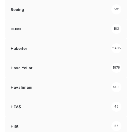
Boeing
501
DHMI
183
Haberler
11435
Hava Yolları
1878
Havalimanı
503
HEAŞ
46
Hitit
58