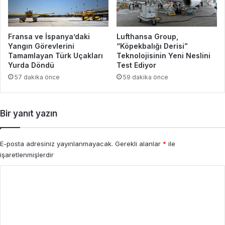
Fransa ve İspanya’daki
Lufthansa Group,
Yangın Görevlerini
“Köpekbalığı Derisi”
Tamamlayan Türk Uçakları
Teknolojisinin Yeni Neslini
Yurda Döndü
Test Ediyor
57 dakika önce
59 dakika önce
Bir yanıt yazın
E-posta adresiniz yayınlanmayacak.
Gerekli alanlar
*
ile
işaretlenmişlerdir
Y
o
r
u