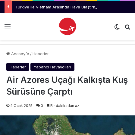
Türkiye ile Vietnam Arasında Hava Ulaştırmasında Yeni Dönem
Menü
Dış gö
Ar
Anasayfa
/
Haberler
Haberler
Yabancı Havayolları
Air Azores Uçağı Kalkışta Kuş
Sürüsüne Çarptı
4 Ocak 2025
0
Bir dakikadan az