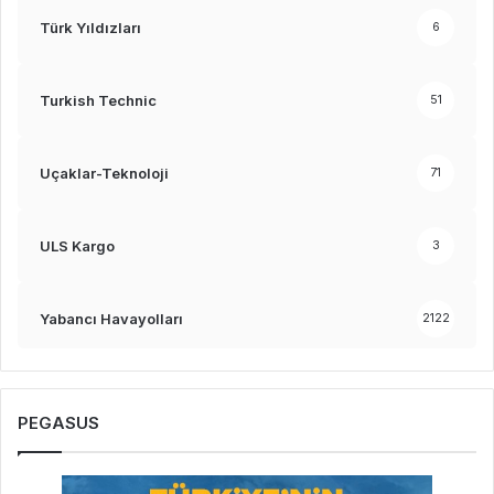
Türk Yıldızları
6
Turkish Technic
51
Uçaklar-Teknoloji
71
ULS Kargo
3
Yabancı Havayolları
2122
PEGASUS