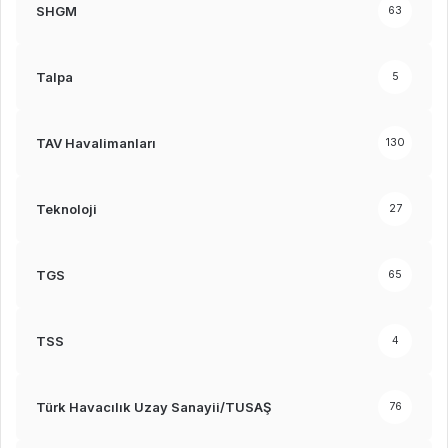
SHGM
63
Talpa
5
TAV Havalimanları
130
Teknoloji
27
TGS
65
TSS
4
Türk Havacılık Uzay Sanayii/TUSAŞ
76