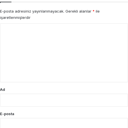
E-posta adresiniz yayınlanmayacak.
Gerekli alanlar
*
ile
işaretlenmişlerdir
Y
o
r
u
m
*
Ad
E-posta