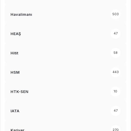
Havalimanı
503
HEAŞ
47
Hitit
58
HSM
443
HTK-SEN
10
IATA
47
Kariyer
270