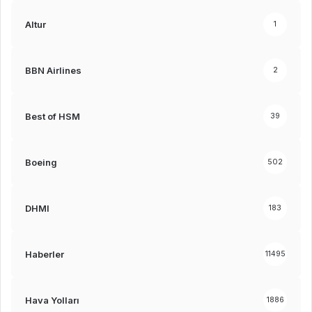
Altur
1
BBN Airlines
2
Best of HSM
39
Boeing
502
DHMI
183
Haberler
11495
Hava Yolları
1886