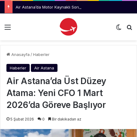
Air Astana’da Motor Kaynaklı Sorunlar Azalıyor, Uluslararası Büyüme Hızlanıyor
Menü
Dış gö
Ar
Anasayfa
/
Haberler
Haberler
Air Astana
Air Astana’da Üst Düzey
Atama: Yeni CFO 1 Mart
2026’da Göreve Başlıyor
5 Şubat 2026
0
Bir dakikadan az