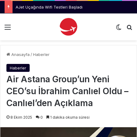
AJet Uçağında Wifi Testleri Başladı
Menü
Dış gö
Ar
Anasayfa
/
Haberler
Haberler
Air Astana Group’un Yeni
CEO’su İbrahim Canlıel Oldu –
Canlıel’den Açıklama
8 Ekim 2025
0
1 dakika okuma süresi