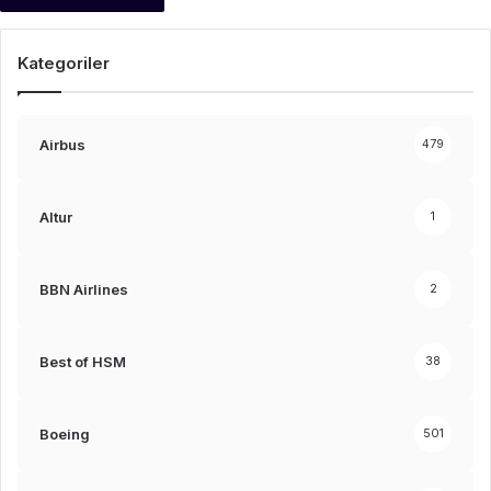
Kategoriler
Airbus
479
Altur
1
BBN Airlines
2
Best of HSM
38
Boeing
501