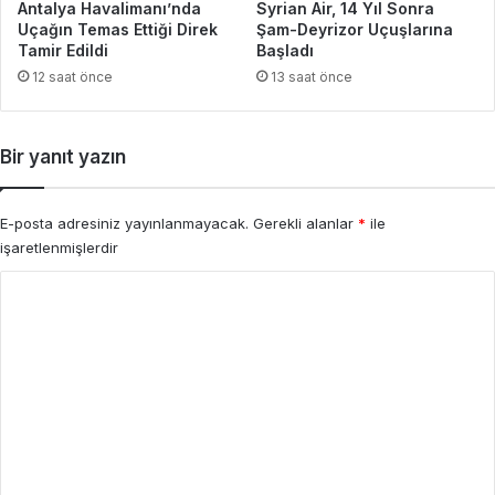
Antalya Havalimanı’nda
Syrian Air, 14 Yıl Sonra
Uçağın Temas Ettiği Direk
Şam-Deyrizor Uçuşlarına
Tamir Edildi
Başladı
12 saat önce
13 saat önce
Bir yanıt yazın
E-posta adresiniz yayınlanmayacak.
Gerekli alanlar
*
ile
işaretlenmişlerdir
Y
o
r
u
m
*