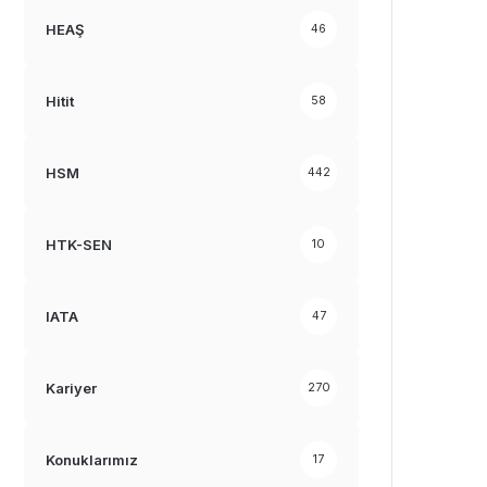
HEAŞ
46
Hitit
58
HSM
442
HTK-SEN
10
IATA
47
Kariyer
270
Konuklarımız
17