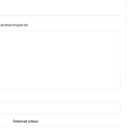
şaretlenmişlerdir
İnternet sitesi