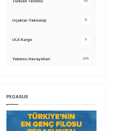
Turkish Technic
50
Uçaklar-Teknoloji
71
ULS Kargo
3
Yabancı Havayolları
2115
PEGASUS