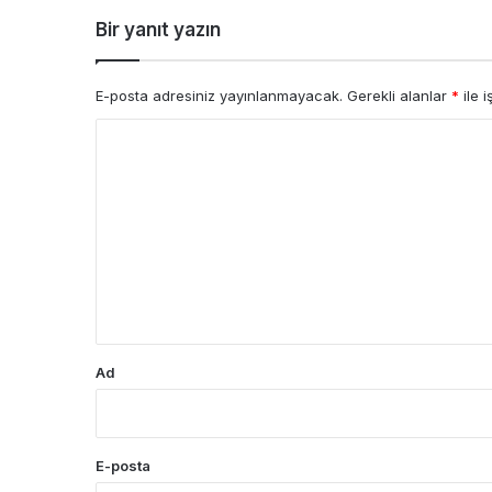
Bir yanıt yazın
E-posta adresiniz yayınlanmayacak.
Gerekli alanlar
*
ile i
Y
o
r
u
m
*
Ad
E-posta