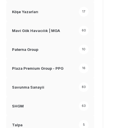
Köşe Yazarları
17
Mavi Gök Havacılık | MGA
60
Paterna Group
10
Plaza Premium Group - PPG
16
Savunma Sanayii
83
SHGM
63
Talpa
5