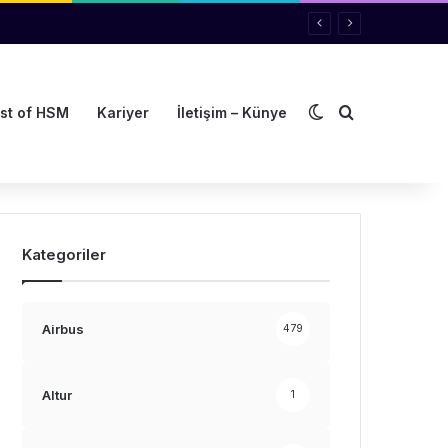
Dış görünümü de
Arama yap ..
st of HSM
Kariyer
İletişim – Künye
Kategoriler
Airbus
479
Altur
1