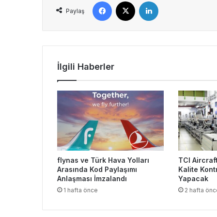
Facebook
X
LinkedIn
Paylaş
İlgili Haberler
flynas ve Türk Hava Yolları
TCI Aircraf
Arasında Kod Paylaşımı
Kalite Kont
Anlaşması İmzalandı
Yapacak
1 hafta önce
2 hafta önc