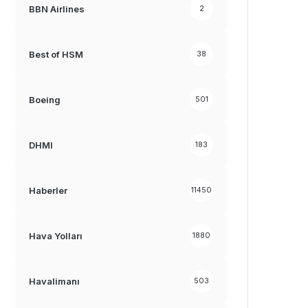
BBN Airlines
2
Best of HSM
38
Boeing
501
DHMI
183
Haberler
11450
Hava Yolları
1880
Havalimanı
503