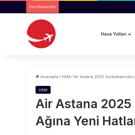
Son Eklenenler
Manchester Havalimanı’nda Uçağı Kaçır
Hava Yolları
Anasayfa
/
HSM
/
Air Astana 2025 Sonbaharında U
HSM
Air Astana 2025
Ağına Yeni Hatla