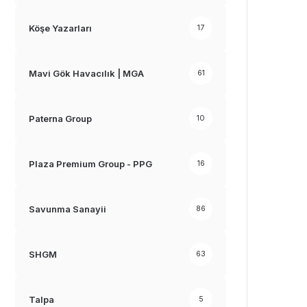
Köşe Yazarları
17
Mavi Gök Havacılık | MGA
61
Paterna Group
10
Plaza Premium Group - PPG
16
Savunma Sanayii
86
SHGM
63
Talpa
5