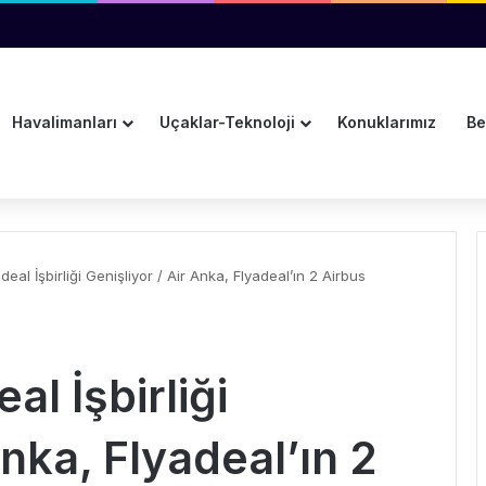
Azalıyor, Uluslararası Büyüme Hızlanıyor
Havalimanları
Uçaklar-Teknoloji
Konuklarımız
Be
deal İşbirliği Genişliyor / Air Anka, Flyadeal’ın 2 Airbus
al İşbirliği
Anka, Flyadeal’ın 2