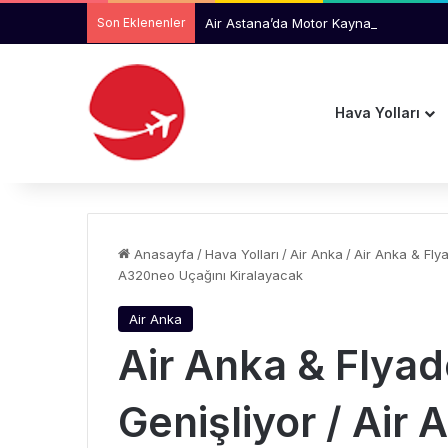
Son Eklenenler
Air Astana’da Motor Kaynaklı Sorunlar 
Hava Yolları
Anasayfa
/
Hava Yolları
/
Air Anka
/
Air Anka & Flya
A320neo Uçağını Kiralayacak
Air Anka
Air Anka & Flyade
Genişliyor / Air 