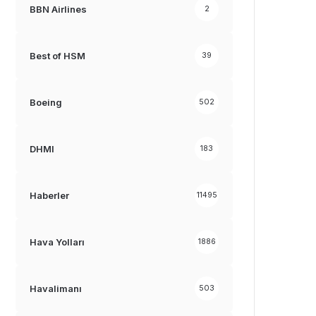
BBN Airlines
2
Best of HSM
39
Boeing
502
DHMI
183
Haberler
11495
Hava Yolları
1886
Havalimanı
503