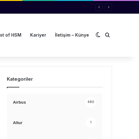
Dış görünümü de
Arama yap ..
st of HSM
Kariyer
İletişim – Künye
Kategoriler
Airbus
480
Altur
1