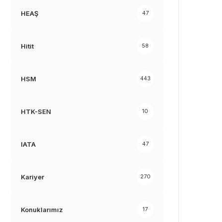
HEAŞ
47
Hitit
58
HSM
443
HTK-SEN
10
IATA
47
Kariyer
270
Konuklarımız
17