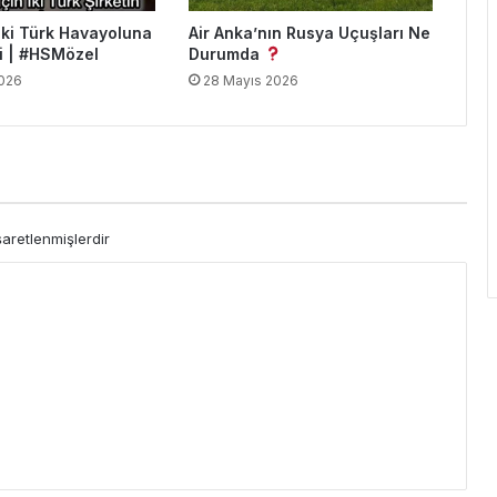
İki Türk Havayoluna
Air Anka’nın Rusya Uçuşları Ne
i | #HSMözel
Durumda
026
28 Mayıs 2026
şaretlenmişlerdir