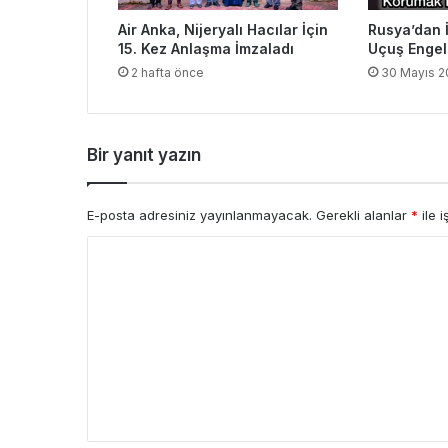
Air Anka, Nijeryalı Hacılar İçin
Rusya’dan 
15. Kez Anlaşma İmzaladı
Uçuş Engel
2 hafta önce
30 Mayıs 2
Bir yanıt yazın
E-posta adresiniz yayınlanmayacak.
Gerekli alanlar
*
ile i
Y
o
r
u
m
*