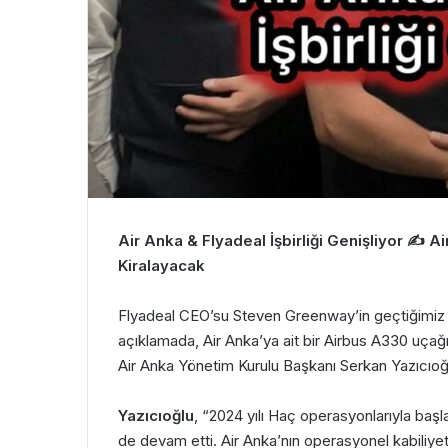
Air Anka & Flyadeal İşbirliği Genişliyor ✍ A
Kiralayacak
Flyadeal CEO’su Steven Greenway’in geçtiğimiz
açıklamada, Air Anka’ya ait bir Airbus A330 uçağının 
Air Anka Yönetim Kurulu Başkanı Serkan Yazıcıoğlu
Yazıcıoğlu
, “2024 yılı Haç operasyonlarıyla baş
de devam etti. Air Anka’nın operasyonel kabiliyeti