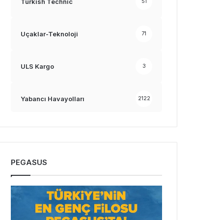
Turkish Technic
51
Uçaklar-Teknoloji
71
ULS Kargo
3
Yabancı Havayolları
2122
PEGASUS