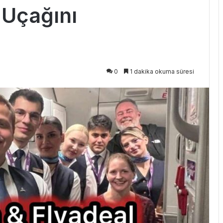
 Uçağını
0
1 dakika okuma süresi