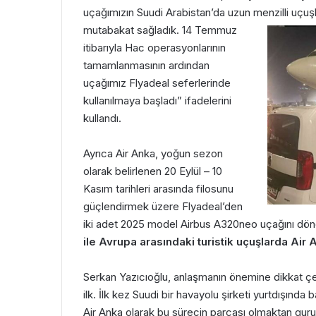
uçağımızın Suudi Arabistan’da uzun menzilli uçuşl
mutabakat sağladık. 14 Temmuz
itibarıyla Hac operasyonlarının
tamamlanmasının ardından
uçağımız Flyadeal seferlerinde
kullanılmaya başladı” ifadelerini
kullandı.
Ayrıca Air Anka, yoğun sezon
olarak belirlenen 20 Eylül – 10
Kasım tarihleri arasında filosunu
güçlendirmek üzere Flyadeal’den
iki adet 2025 model Airbus A320neo uçağını dön
ile Avrupa arasındaki turistik uçuşlarda Air
Serkan Yazıcıoğlu, anlaşmanın önemine dikkat çeke
ilk. İlk kez Suudi bir havayolu şirketi yurtdışınd
Air Anka olarak bu sürecin parçası olmaktan gur