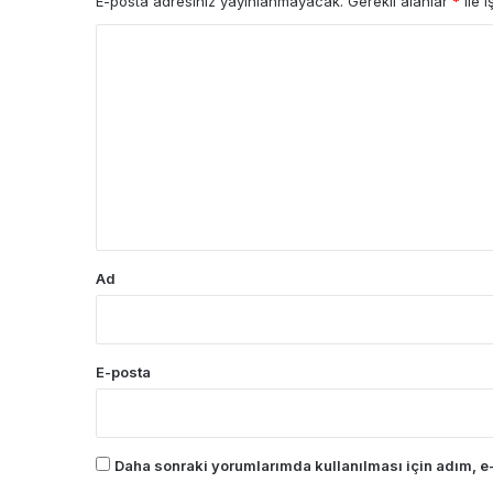
E-posta adresiniz yayınlanmayacak.
Gerekli alanlar
*
ile i
Y
o
r
u
m
*
Ad
E-posta
Daha sonraki yorumlarımda kullanılması için adım, e-