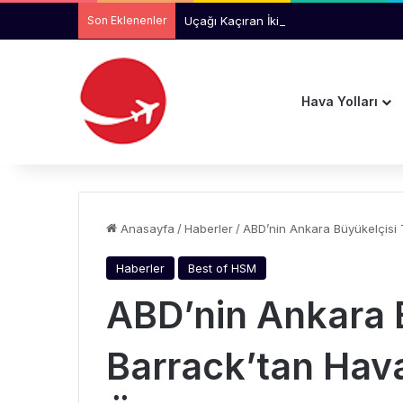
Son Eklenenler
Uçağı Kaçıran İki Yolcu Aprona Girere
Hava Yolları
Anasayfa
/
Haberler
/
ABD’nin Ankara Büyükelçisi
Haberler
Best of HSM
ABD’nin Ankara 
Barrack’tan Ha