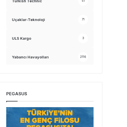
Turkish Technic
51
Uçaklar-Teknoloji
71
ULS Kargo
3
Yabancı Havayolları
2116
PEGASUS