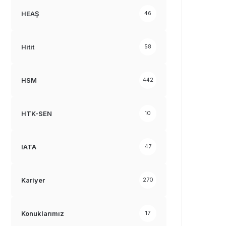
HEAŞ
46
Hitit
58
HSM
442
HTK-SEN
10
IATA
47
Kariyer
270
Konuklarımız
17