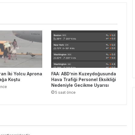
ran İki Yolcu Aprona
FAA: ABD’nin Kuzeydoğusunda
ağa Koştu
Hava Trafiği Personel Eksikliği
Nedeniyle Gecikme Uyarısı
önce
5 saat önce