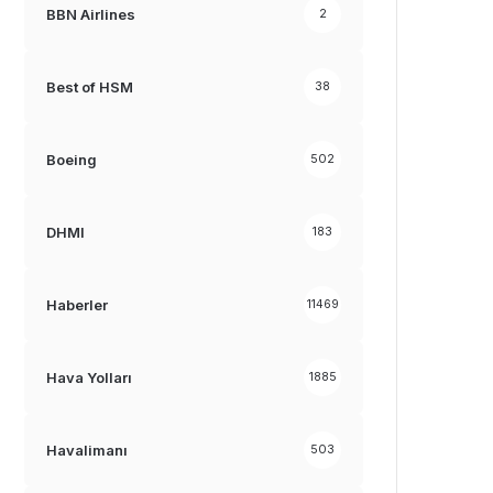
BBN Airlines
2
Best of HSM
38
Boeing
502
DHMI
183
Haberler
11469
Hava Yolları
1885
Havalimanı
503