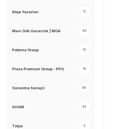
Köşe Yazarları
17
Mavi Gök Havacılık | MGA
60
Paterna Group
10
Plaza Premium Group - PPG
16
Savunma Sanayii
85
SHGM
63
Talpa
5