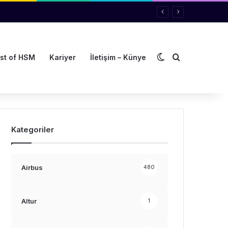
Dış görünümü de
Arama yap ..
st of HSM
Kariyer
İletişim – Künye
Kategoriler
Airbus
480
Altur
1