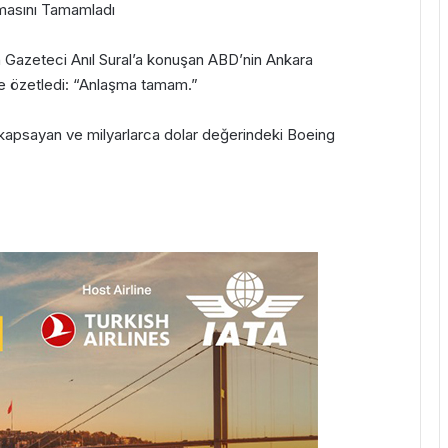
masını Tamamladı
azeteci Anıl Sural’a konuşan ABD’nin Ankara
e özetledi: “Anlaşma tamam.”
 kapsayan ve milyarlarca dolar değerindeki Boeing