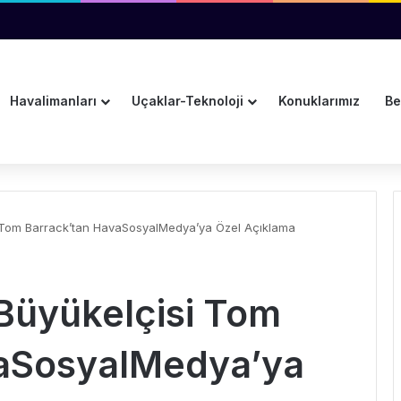
k Uçağa Koştu
Havalimanları
Uçaklar-Teknoloji
Konuklarımız
Be
 Tom Barrack’tan HavaSosyalMedya’ya Özel Açıklama
Büyükelçisi Tom
vaSosyalMedya’ya