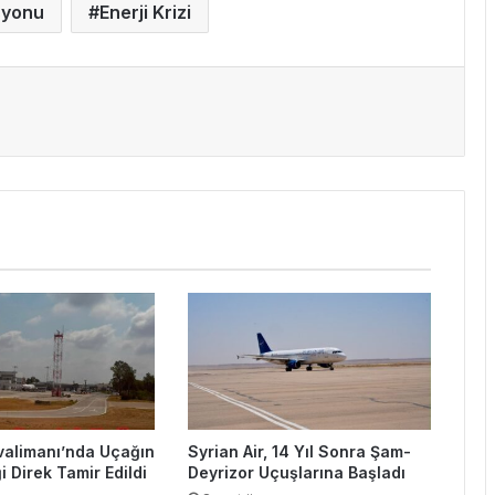
syonu
Enerji Krizi
valimanı’nda Uçağın
Syrian Air, 14 Yıl Sonra Şam-
i Direk Tamir Edildi
Deyrizor Uçuşlarına Başladı