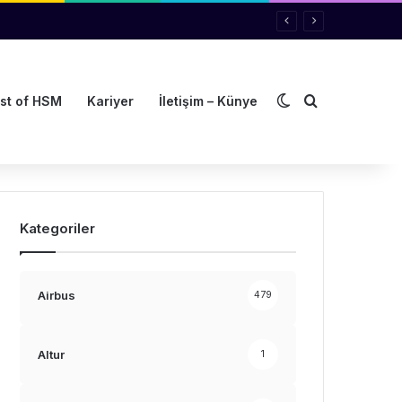
Dış görünümü de
Arama yap ..
st of HSM
Kariyer
İletişim – Künye
Kategoriler
Airbus
479
Altur
1