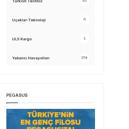
Turkish Technic
50
Uçaklar-Teknoloji
71
ULS Kargo
3
Yabancı Havayolları
2114
PEGASUS