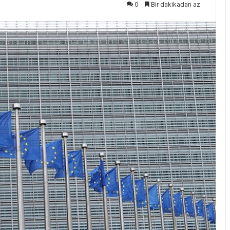
0
Bir dakikadan az