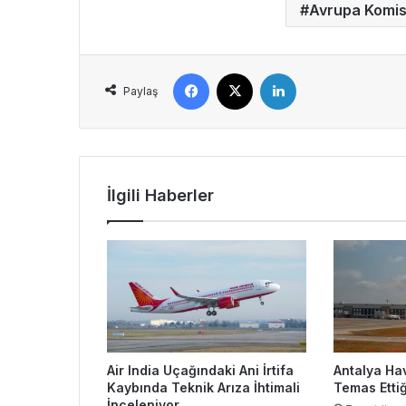
Avrupa Komi
Facebook
X
LinkedIn
Paylaş
İlgili Haberler
Air India Uçağındaki Ani İrtifa
Antalya Ha
Kaybında Teknik Arıza İhtimali
Temas Ettiğ
İnceleniyor