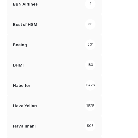
BBN Airlines
2
Best of HSM
38
Boeing
501
DHMI
183
Haberler
11426
Hava Yolları
1878
Havalimanı
503