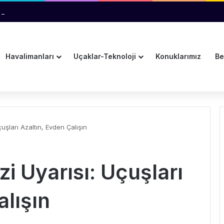
 Teknik Arıza İhtimali İnceleniyor
Havalimanları
Uçaklar-Teknoloji
Konuklarımız
Be
çuşları Azaltın, Evden Çalışın
zi Uyarısı: Uçuşları
alışın