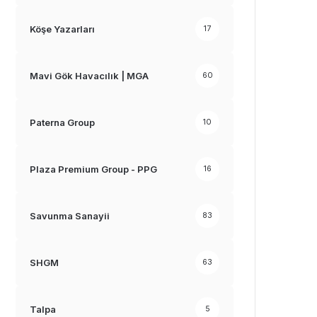
Köşe Yazarları
17
Mavi Gök Havacılık | MGA
60
Paterna Group
10
Plaza Premium Group - PPG
16
Savunma Sanayii
83
SHGM
63
Talpa
5