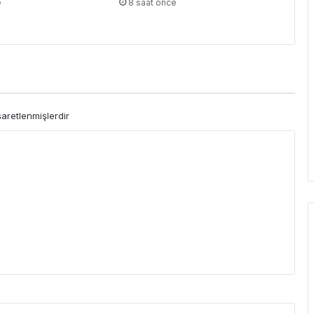
e
8 saat önce
şaretlenmişlerdir