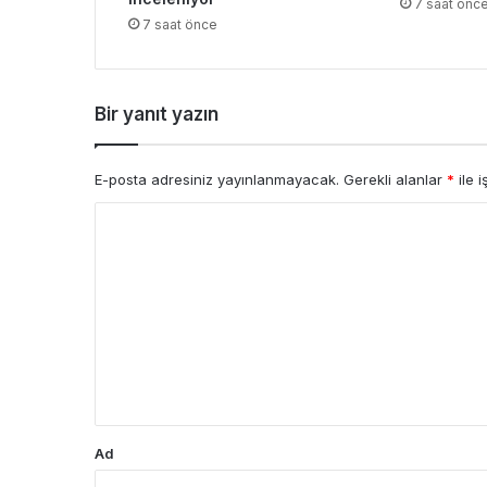
7 saat önc
7 saat önce
Bir yanıt yazın
E-posta adresiniz yayınlanmayacak.
Gerekli alanlar
*
ile i
Y
o
r
u
m
*
Ad