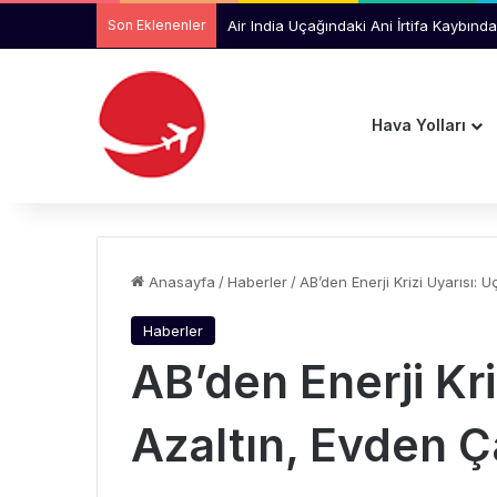
Son Eklenenler
Air India Uçağındaki Ani İrtifa Kaybında
Hava Yolları
Anasayfa
/
Haberler
/
AB’den Enerji Krizi Uyarısı: U
Haberler
AB’den Enerji Kri
Azaltın, Evden Ç