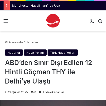
Manchester Havalimanı’nda Uçağı Kaçıran Yolcu Kriz Çıkardı
Menü
Dış gö
Ar
Anasayfa
/
Haberler
Haberler
Hava Yolları
Türk Hava Yolları
ABD’den Sınır Dışı Edilen 12
Hintli Göçmen THY ile
Delhi’ye Ulaştı
24 Şubat 2025
0
Bir dakikadan az