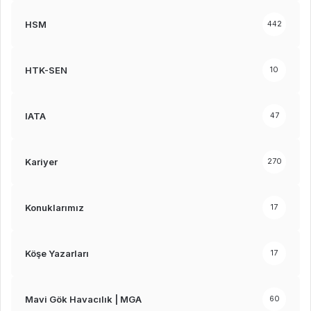
HSM
442
HTK-SEN
10
IATA
47
Kariyer
270
Konuklarımız
17
Köşe Yazarları
17
Mavi Gök Havacılık | MGA
60