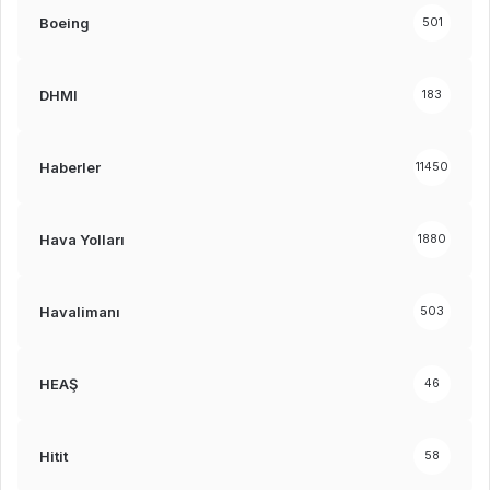
Boeing
501
DHMI
183
Haberler
11450
Hava Yolları
1880
Havalimanı
503
HEAŞ
46
Hitit
58