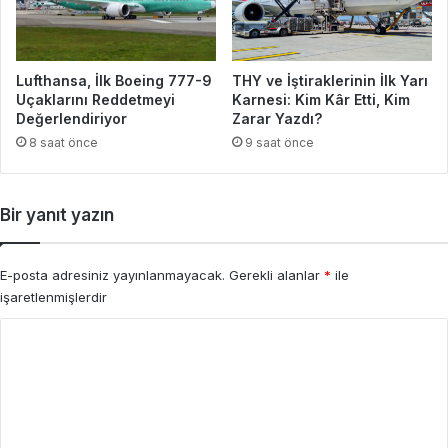
Lufthansa, İlk Boeing 777-9
THY ve İştiraklerinin İlk Yarı
Uçaklarını Reddetmeyi
Karnesi: Kim Kâr Etti, Kim
Değerlendiriyor
Zarar Yazdı?
8 saat önce
9 saat önce
Bir yanıt yazın
E-posta adresiniz yayınlanmayacak.
Gerekli alanlar
*
ile
işaretlenmişlerdir
Y
o
r
u