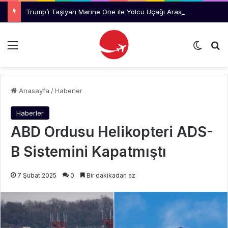
Trump’ı Taşıyan Marine One ile Yolcu Uçağı Arasında Emniyet Mesafesi İhlali
Menü
Dış gö
Ar
Anasayfa
/
Haberler
Haberler
ABD Ordusu Helikopteri ADS-
B Sistemini Kapatmıştı
7 Şubat 2025
0
Bir dakikadan az