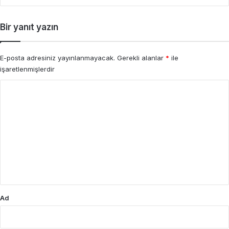
Bir yanıt yazın
E-posta adresiniz yayınlanmayacak.
Gerekli alanlar
*
ile
işaretlenmişlerdir
Y
o
r
u
m
*
Ad