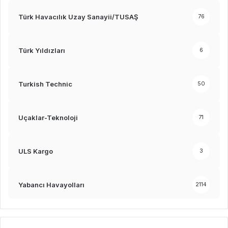
Türk Havacılık Uzay Sanayii/TUSAŞ
76
Türk Yıldızları
6
Turkish Technic
50
Uçaklar-Teknoloji
71
ULS Kargo
3
Yabancı Havayolları
2114