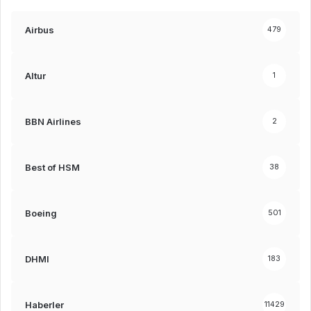
Airbus
479
Altur
1
BBN Airlines
2
Best of HSM
38
Boeing
501
DHMI
183
Haberler
11429