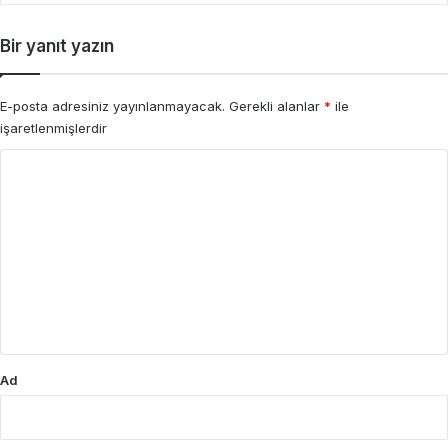
Bir yanıt yazın
E-posta adresiniz yayınlanmayacak.
Gerekli alanlar
*
ile
işaretlenmişlerdir
Y
o
r
u
m
*
Ad