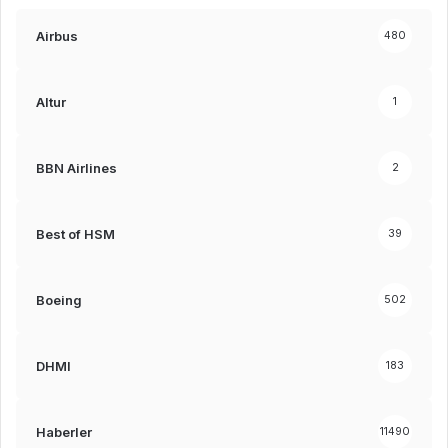
Airbus
480
Altur
1
BBN Airlines
2
Best of HSM
39
Boeing
502
DHMI
183
Haberler
11490