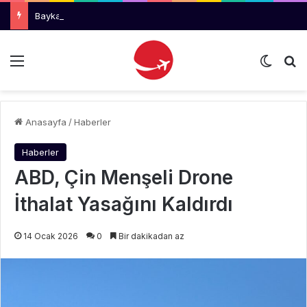
Baykar, Kendi Kargo Havayolunu Kuruyor
Menü
Dış gö
Ar
Anasayfa
/
Haberler
Haberler
ABD, Çin Menşeli Drone
İthalat Yasağını Kaldırdı
14 Ocak 2026
0
Bir dakikadan az