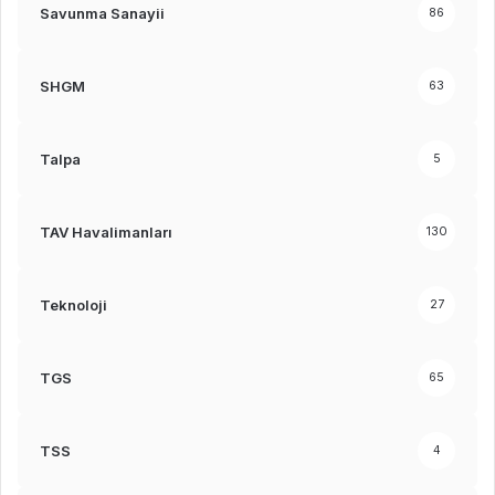
Savunma Sanayii
86
SHGM
63
Talpa
5
TAV Havalimanları
130
Teknoloji
27
TGS
65
TSS
4