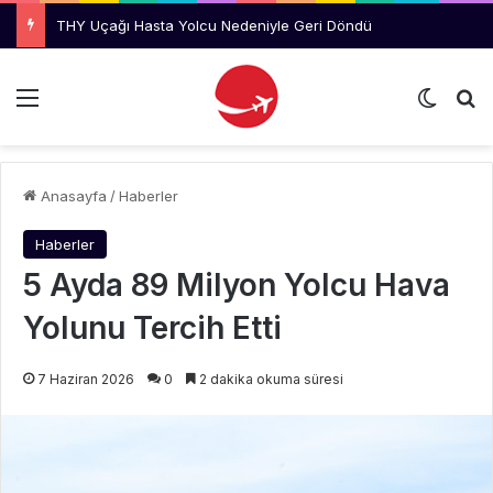
THY Uçağı Hasta Yolcu Nedeniyle Geri Döndü
Menü
Dış gö
Ar
Anasayfa
/
Haberler
Haberler
5 Ayda 89 Milyon Yolcu Hava
Yolunu Tercih Etti
7 Haziran 2026
0
2 dakika okuma süresi