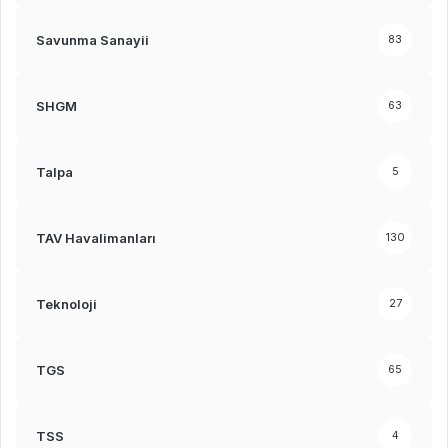
Savunma Sanayii
83
SHGM
63
Talpa
5
TAV Havalimanları
130
Teknoloji
27
TGS
65
TSS
4