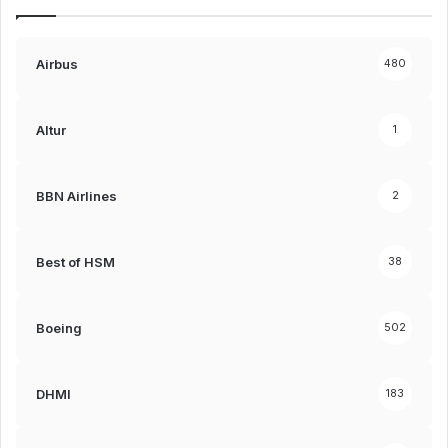
Airbus
480
Altur
1
BBN Airlines
2
Best of HSM
38
Boeing
502
DHMI
183