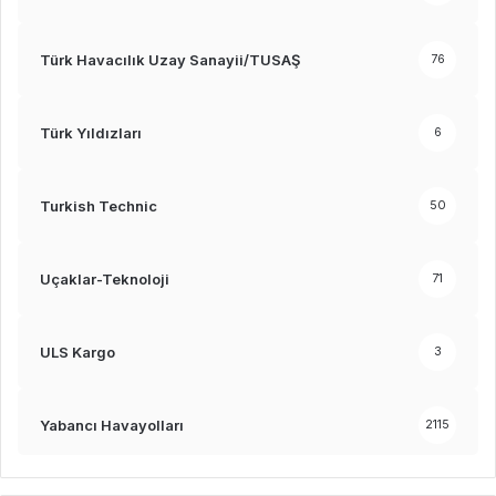
Türk Havacılık Uzay Sanayii/TUSAŞ
76
Türk Yıldızları
6
Turkish Technic
50
Uçaklar-Teknoloji
71
ULS Kargo
3
Yabancı Havayolları
2115