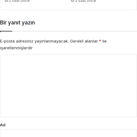
2 saat önce
3 saat önce
Bir yanıt yazın
E-posta adresiniz yayınlanmayacak.
Gerekli alanlar
*
ile
işaretlenmişlerdir
Y
o
r
u
m
*
Ad