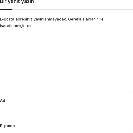
Bir yanıt yazın
E-posta adresiniz yayınlanmayacak.
Gerekli alanlar
*
ile
işaretlenmişlerdir
Y
o
r
u
m
*
Ad
E-posta