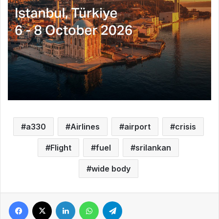
a330
Airlines
airport
crisis
Flight
fuel
srilankan
wide body
Facebook
X
LinkedIn
WhatsApp
Telegram