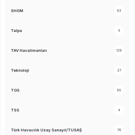
SHGM
63
Talpa
5
TAV Havalimanları
129
Teknoloji
27
TGS
65
TSS
4
Türk Havacılık Uzay Sanayii/TUSAŞ
76