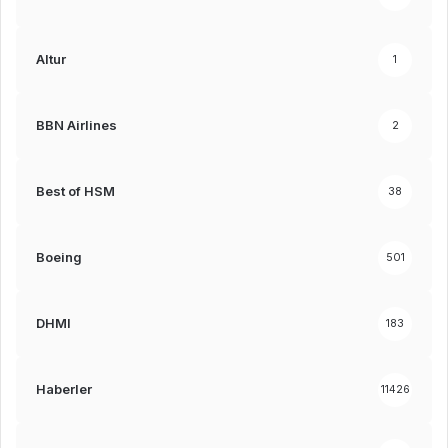
Altur
1
BBN Airlines
2
Best of HSM
38
Boeing
501
DHMI
183
Haberler
11426