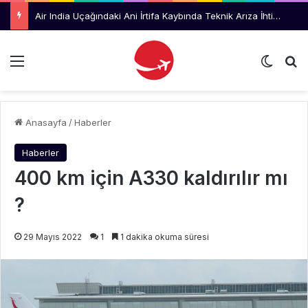
Air India Uçağındaki Ani İrtifa Kaybında Teknik Arıza İhtimali İnceleniyor
Menü
Dış gö
Ar
Anasayfa
/
Haberler
Haberler
400 km için A330 kaldırılır mı
?
29 Mayıs 2022
1
1 dakika okuma süresi