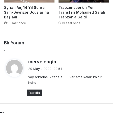
Syrian Air, 14 Yıl Sonra
Trabzonspor’un Yeni
Şam-Deyrizor Uçuşlarına
Transferi Mohamed Salah
Başladı
Trabzon’a Geldi
13 saat önce
13 saat önce
Bir Yorum
d
merve engin
e
29 Mayıs 2022, 20:54
d
vay arkadas. 2 tane a330 var ama kaldir kaldir
i
hehe
k
i
Yanıtla
: