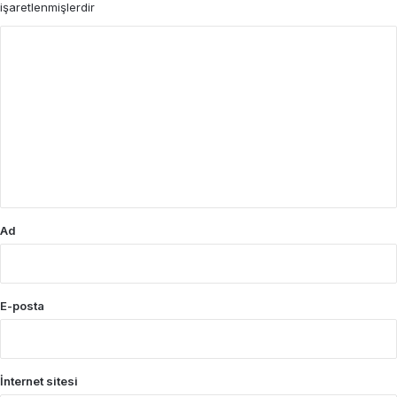
işaretlenmişlerdir
Y
o
r
u
m
*
Ad
E-posta
İnternet sitesi