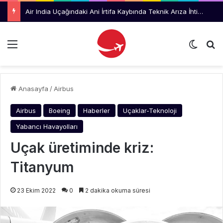
Air India Uçağındaki Ani İrtifa Kaybında Teknik Arıza İhtimali İnceleniyor
Menü
Dış gö
Ar
Anasayfa
/
Airbus
Airbus
Boeing
Haberler
Uçaklar-Teknoloji
Yabancı Havayolları
Uçak üretiminde kriz:
Titanyum
23 Ekim 2022
0
2 dakika okuma süresi