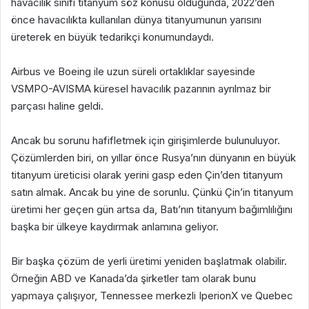
havacılık sınıfı titanyum söz konusu olduğunda, 2022’den
önce havacılıkta kullanılan dünya titanyumunun yarısını
üreterek en büyük tedarikçi konumundaydı.
Airbus ve Boeing ile uzun süreli ortaklıklar sayesinde
VSMPO-AVISMA küresel havacılık pazarının ayrılmaz bir
parçası haline geldi.
Ancak bu sorunu hafifletmek için girişimlerde bulunuluyor.
Çözümlerden biri, on yıllar önce Rusya’nın dünyanın en büyük
titanyum üreticisi olarak yerini gasp eden Çin’den titanyum
satın almak. Ancak bu yine de sorunlu. Çünkü Çin’in titanyum
üretimi her geçen gün artsa da, Batı’nın titanyum bağımlılığını
başka bir ülkeye kaydırmak anlamına geliyor.
Bir başka çözüm de yerli üretimi yeniden başlatmak olabilir.
Örneğin ABD ve Kanada’da şirketler tam olarak bunu
yapmaya çalışıyor, Tennessee merkezli IperionX ve Quebec