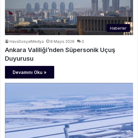
Haberler
HavaSosyalMedya
8 Mayıs 2026
0
Ankara Valiliği’nden Süpersonik Uçuş
Duyurusu
Devamını Oku »