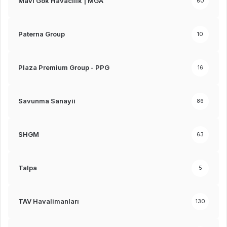
Mavi Gök Havacılık | MGA
60
Paterna Group
10
Plaza Premium Group - PPG
16
Savunma Sanayii
86
SHGM
63
Talpa
5
TAV Havalimanları
130