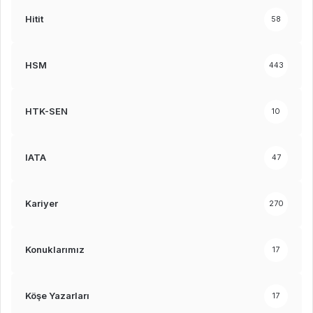
Hitit
58
HSM
443
HTK-SEN
10
IATA
47
Kariyer
270
Konuklarımız
17
Köşe Yazarları
17