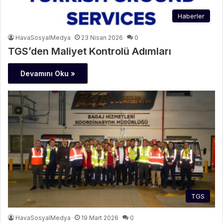
Haberler
HavaSosyalMedya
23 Nisan 2026
0
TGS’den Maliyet Kontrolü Adımları
Devamını Oku »
TGS
HavaSosyalMedya
19 Mart 2026
0