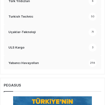
Türk Yıldızları
6
Turkish Technic
50
Uçaklar-Teknoloji
71
ULS Kargo
3
Yabancı Havayolları
2114
PEGASUS