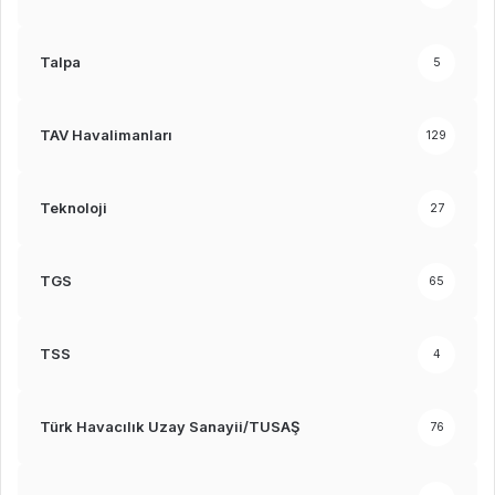
Talpa
5
TAV Havalimanları
129
Teknoloji
27
TGS
65
TSS
4
Türk Havacılık Uzay Sanayii/TUSAŞ
76