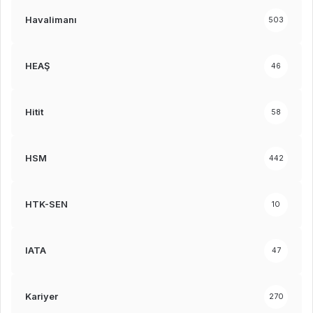
Havalimanı
503
HEAŞ
46
Hitit
58
HSM
442
HTK-SEN
10
IATA
47
Kariyer
270