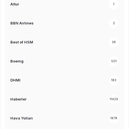
Altur
1
BBN Airlines
2
Best of HSM
38
Boeing
501
DHMI
183
Haberler
11429
Hava Yolları
1878