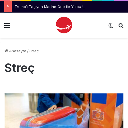
Trump’ı Taşıyan Marine One ile Yolcu Uçağı Arasında Emniyet Mesafesi İhlali
Menü
Dış gö
Ar
Anasayfa
/
Streç
Streç