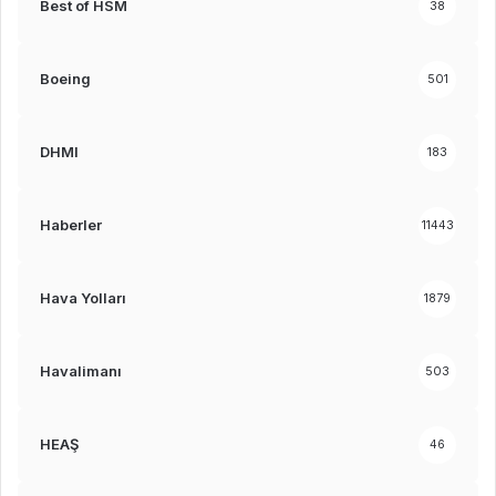
Best of HSM
38
Boeing
501
DHMI
183
Haberler
11443
Hava Yolları
1879
Havalimanı
503
HEAŞ
46