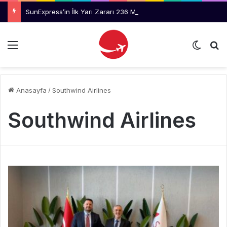
SunExpress’in İlk Yarı Zararı 236 Milyon Dolara Yükseldi
Menü
Dış gö
Ar
Anasayfa
/
Southwind Airlines
Southwind Airlines