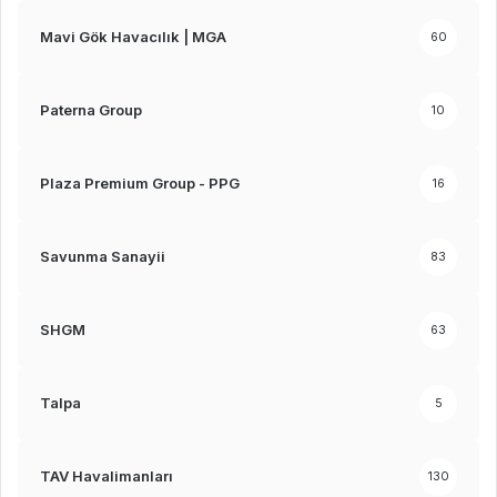
Mavi Gök Havacılık | MGA
60
Paterna Group
10
Plaza Premium Group - PPG
16
Savunma Sanayii
83
SHGM
63
Talpa
5
TAV Havalimanları
130