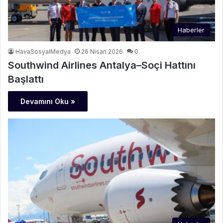
Haberler
HavaSosyalMedya
26 Nisan 2026
0
Southwind Airlines Antalya–Soçi Hattını
Başlattı
Devamını Oku »