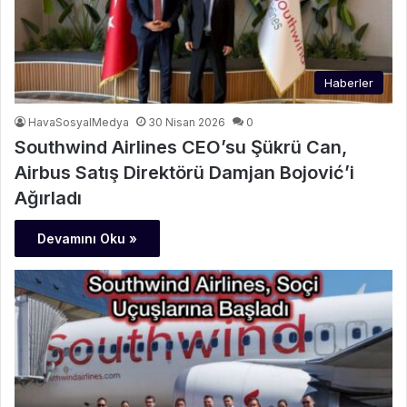
Haberler
HavaSosyalMedya
30 Nisan 2026
0
Southwind Airlines CEO’su Şükrü Can,
Airbus Satış Direktörü Damjan Bojović’i
Ağırladı
Devamını Oku »