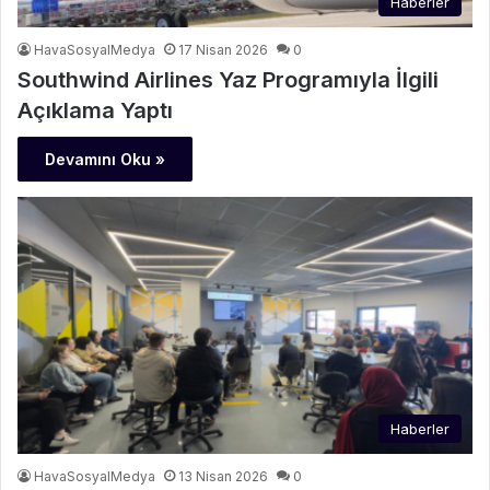
Haberler
HavaSosyalMedya
17 Nisan 2026
0
Southwind Airlines Yaz Programıyla İlgili
Açıklama Yaptı
Devamını Oku »
Haberler
HavaSosyalMedya
13 Nisan 2026
0