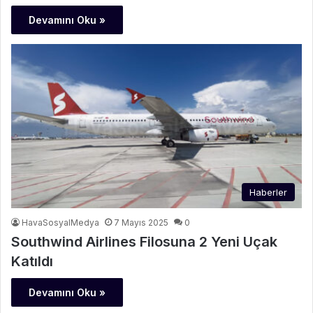
Devamını Oku »
Haberler
HavaSosyalMedya
7 Mayıs 2025
0
Southwind Airlines Filosuna 2 Yeni Uçak
Katıldı
Devamını Oku »