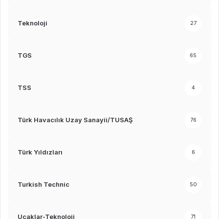
Teknoloji
27
TGS
65
TSS
4
Türk Havacılık Uzay Sanayii/TUSAŞ
76
Türk Yıldızları
6
Turkish Technic
50
Uçaklar-Teknoloji
71