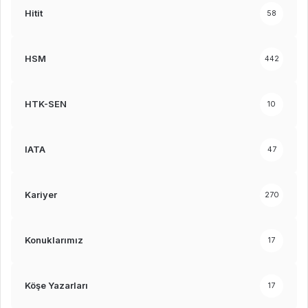
Hitit
58
HSM
442
HTK-SEN
10
IATA
47
Kariyer
270
Konuklarımız
17
Köşe Yazarları
17